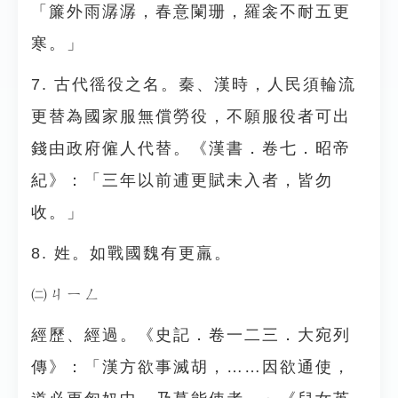
「簾外雨潺潺，春意闌珊，羅衾不耐五更
寒。」
7. 古代徭役之名。秦、漢時，人民須輪流
更替為國家服無償勞役，不願服役者可出
錢由政府僱人代替。《漢書．卷七．昭帝
紀》：「三年以前逋更賦未入者，皆勿
收。」
8. 姓。如戰國魏有更羸。
㈡ㄐㄧㄥ
經歷、經過。《史記．卷一二三．大宛列
傳》：「漢方欲事滅胡，……因欲通使，