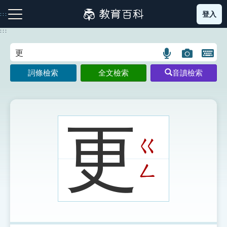
跳
登入
:::
到
主
:::
要
內
語
圖
開
容
注音索引圖示
筆畫索引圖示
部首索引表圖示
言
片
啟
詞條檢索
全文檢索
音讀檢索
搜
搜
鍵
尋
尋
盤
圖
圖
圖
示
示
示
更
ㄍ
網站導覽
ㄥ
生字詞彙表
成語故事