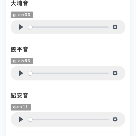
大埔音
gien33
Play
Settings
饒平音
gien53
Play
Settings
詔安音
gen11
Play
Settings