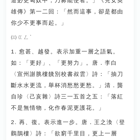
道必更匈奴中，乃募能使者。」《兒女英
雄傳》第一二回：「然而這事，卻是都由
你少不更事而起。」
㈢ㄍㄥˋ
1. 愈甚、越發。表示加重一層之語氣。
如：「更好」、「更努力」。唐．李白
〈宣州謝脁樓餞別校書叔雲〉詩：「抽刀
斷水水更流，舉杯消愁愁更愁。」清．龔
自珍〈己亥雜〉詩三一五首之五：「落紅
不是無情物，化作春泥更護花。」
2. 再、復。表示進一步。唐．王之渙〈登
鸛鵲樓〉詩：「欲窮千里目，更上一層