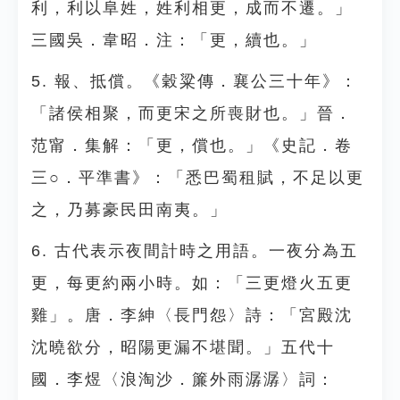
利，利以阜姓，姓利相更，成而不遷。」
三國吳．韋昭．注：「更，續也。」
5. 報、抵償。《穀粱傳．襄公三十年》：
「諸侯相聚，而更宋之所喪財也。」晉．
范甯．集解：「更，償也。」《史記．卷
三○．平準書》：「悉巴蜀租賦，不足以更
之，乃募豪民田南夷。」
6. 古代表示夜間計時之用語。一夜分為五
更，每更約兩小時。如：「三更燈火五更
雞」。唐．李紳〈長門怨〉詩：「宮殿沈
沈曉欲分，昭陽更漏不堪聞。」五代十
國．李煜〈浪淘沙．簾外雨潺潺〉詞：