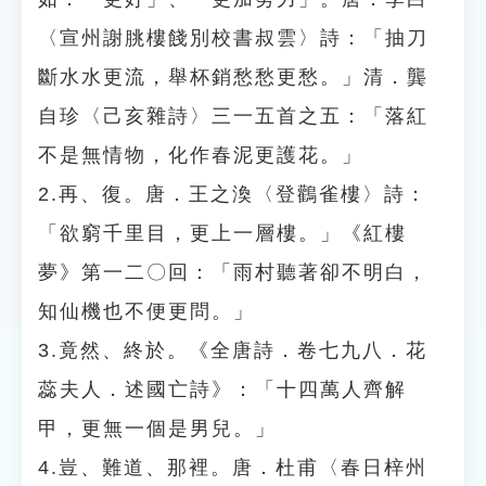
〈宣州謝朓樓餞別校書叔雲〉詩：「抽刀
斷水水更流，舉杯銷愁愁更愁。」清．龔
自珍〈己亥雜詩〉三一五首之五：「落紅
不是無情物，化作春泥更護花。」
2.再、復。唐．王之渙〈登鸛雀樓〉詩：
「欲窮千里目，更上一層樓。」《紅樓
夢》第一二〇回：「雨村聽著卻不明白，
知仙機也不便更問。」
3.竟然、終於。《全唐詩．卷七九八．花
蕊夫人．述國亡詩》：「十四萬人齊解
甲，更無一個是男兒。」
4.豈、難道、那裡。唐．杜甫〈春日梓州