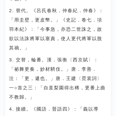
2. 替代。《呂氏春秋．仲春紀．仲春》：
「用圭壁，更皮幣。」《史記．卷七．項
羽本紀》：「今事急，亦恐二世誅之，故
欲以法誅將軍以塞責，使人更代將軍以脫
其禍。」
3. 交替，輪番。漢．張衡〈西京賦〉：
「祕舞更奏，妙材騁伎。」唐．李善．
注：「更，遞也。」唐．王建〈霓裳詞〉
一○首之三：「自直梨園得出稀，更番上曲
不教歸。」
4. 接續。《國語．晉語四》：「義以導