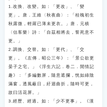
1.改換、改變。如：「更改」、「變
更」。唐．王維〈秋夜曲〉：「桂魄初生
秋露微，輕羅已薄未更衣。」唐．元稹
〈估客樂〉詩：「自茲相將去，誓死意不
更。」
2.調換、交替。如：「更代」、「交
更」。《左傳．昭公三年》：「景公欲更
晏子之宅。」《浮生六記．卷二．閒情記
趣》：「多編數屏，隨意遮攔，恍如綠陰
滿窗，透風蔽日，紆迴曲折，隨時可更，
故曰活花屏。」
3.經歷、經過。如：「少不更事」。《漢