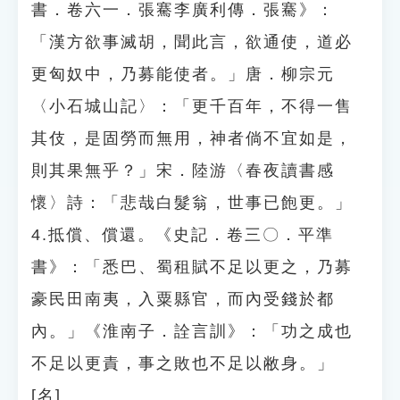
書．卷六一．張騫李廣利傳．張騫》：
「漢方欲事滅胡，聞此言，欲通使，道必
更匈奴中，乃募能使者。」唐．柳宗元
〈小石城山記〉：「更千百年，不得一售
其伎，是固勞而無用，神者倘不宜如是，
則其果無乎？」宋．陸游〈春夜讀書感
懷〉詩：「悲哉白髮翁，世事已飽更。」
4.抵償、償還。《史記．卷三〇．平準
書》：「悉巴、蜀租賦不足以更之，乃募
豪民田南夷，入粟縣官，而內受錢於都
內。」《淮南子．詮言訓》：「功之成也
不足以更責，事之敗也不足以敝身。」
[名]