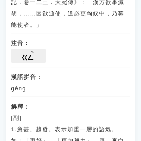
記．卷一二三．大宛傳》：「漢方欲事滅
胡，……因欲通使，道必更匈奴中，乃募
能使者。」
注音：
ㄍㄥ
漢語拼音：
gèng
解釋：
[副]
1.愈甚、越發。表示加重一層的語氣。
如：「更好」、「更加努力」。唐．李白