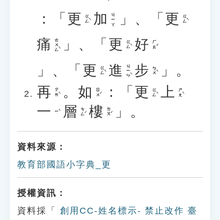
：「
更
加
」、「
更
ㄐㄧㄚ
ㄍㄥˋ
ㄍㄥˋ
痛
」、「
更
好
ㄊㄨㄥˋ
ㄍㄥˋ
ㄏㄠˇ
」、「
更
進
步
」。
ㄐㄧㄣˋ
ㄍㄥˋ
ㄅㄨˋ
再
。
如
：「
更
上
ㄗㄞˋ
ㄖㄨˊ
ㄍㄥˋ
ㄕㄤˋ
一
層
樓
」。
ㄘㄥˊ
ㄌㄡˊ
ㄧˋ
資料來源：
教育部國語小字典_更
授權資訊：
資料採「
創用CC-姓名標示- 禁止改作 臺