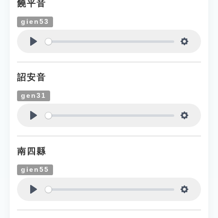
饒平音
gien53
Play
Settings
詔安音
gen31
Play
Settings
南四縣
gien55
Play
Settings