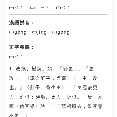
㈠ㄍㄥ ㈡ㄐㄧㄥ ㈢ㄍㄥˋ
漢語拼音：
㈠gēng ㈡jīng ㈢gèng
正字釋義：
㈠ㄍㄥ
1. 改換、變換。如：「變更」、「更
改」。《說文解字．攴部》：「更，改
也。」《莊子．養生主》：「良庖歲更
刀，割也；族庖月更刀，折也。」唐．元
稹〈估客樂〉詩：「自茲相將去，誓死意
不更。」