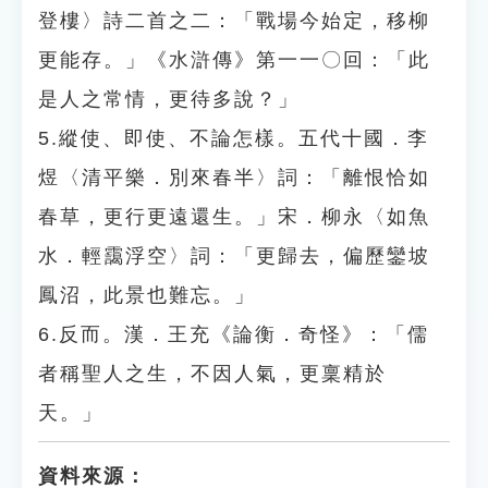
登樓〉詩二首之二：「戰場今始定，移柳
更能存。」《水滸傳》第一一〇回：「此
是人之常情，更待多說？」
5.縱使、即使、不論怎樣。五代十國．李
煜〈清平樂．別來春半〉詞：「離恨恰如
春草，更行更遠還生。」宋．柳永〈如魚
水．輕靄浮空〉詞：「更歸去，偏歷鑾坡
鳳沼，此景也難忘。」
6.反而。漢．王充《論衡．奇怪》：「儒
者稱聖人之生，不因人氣，更稟精於
天。」
資料來源：