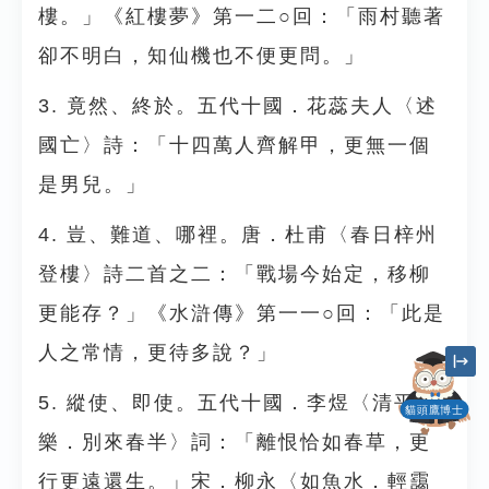
樓。」《紅樓夢》第一二○回：「雨村聽著
卻不明白，知仙機也不便更問。」
3. 竟然、終於。五代十國．花蕊夫人〈述
國亡〉詩：「十四萬人齊解甲，更無一個
是男兒。」
4. 豈、難道、哪裡。唐．杜甫〈春日梓州
登樓〉詩二首之二：「戰場今始定，移柳
更能存？」《水滸傳》第一一○回：「此是
人之常情，更待多說？」
5. 縱使、即使。五代十國．李煜〈清平
貓頭鷹博士
樂．別來春半〉詞：「離恨恰如春草，更
行更遠還生。」宋．柳永〈如魚水．輕靄