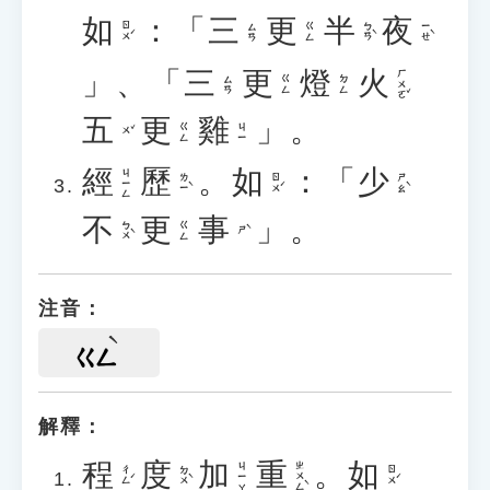
如
：「
三
更
半
夜
ㄖㄨˊ
ㄅㄢˋ
ㄧㄝˋ
ㄙㄢ
ㄍㄥ
」、「
三
更
燈
火
ㄏㄨㄛˇ
ㄙㄢ
ㄍㄥ
ㄉㄥ
五
更
雞
」。
ㄍㄥ
ㄐㄧ
ㄨˇ
經
歷
。
如
：「
少
ㄐㄧㄥ
ㄌㄧˋ
ㄖㄨˊ
ㄕㄠˋ
不
更
事
」。
ㄅㄨˋ
ㄍㄥ
ㄕˋ
注音：
ㄍㄥ
解釋：
程
度
加
重
。
如
ㄓㄨㄥˋ
ㄐㄧㄚ
ㄔㄥˊ
ㄉㄨˋ
ㄖㄨˊ