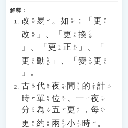
解釋：
改
易
。
如
：「
更
ㄍㄞˇ
ㄖㄨˊ
ㄍㄥ
ㄧˋ
改
」、「
更
換
ㄏㄨㄢˋ
ㄍㄞˇ
ㄍㄥ
」、「
更
正
」、「
ㄓㄥˋ
ㄍㄥ
更
動
」、「
變
更
ㄉㄨㄥˋ
ㄅㄧㄢˋ
ㄍㄥ
ㄍㄥ
」。
古
代
夜
間
的
計
ㄐㄧㄢ
˙ㄉㄜ
ㄍㄨˇ
ㄉㄞˋ
ㄧㄝˋ
ㄐㄧˋ
時
單
位
。
一
夜
ㄨㄟˋ
ㄧㄝˋ
ㄉㄢ
ㄕˊ
ㄧˊ
分
為
五
更
，
每
ㄨㄟˊ
ㄇㄟˇ
ㄈㄣ
ㄍㄥ
ㄨˇ
更
約
兩
小
時
。
ㄌㄧㄤˇ
ㄒㄧㄠˇ
ㄍㄥ
ㄩㄝ
ㄕˊ