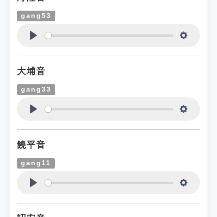
gang53
Play
Settings
大埔音
gang33
Play
Settings
饒平音
gang11
Play
Settings