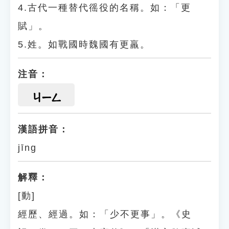
4.古代一種替代徭役的名稱。如：「更
賦」。
5.姓。如戰國時魏國有更羸。
注音：
ㄐㄧㄥ
漢語拼音：
jīng
解釋：
[動]
經歷、經過。如：「少不更事」。《史