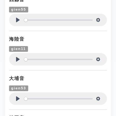
gien55
Play
Settings
海陸音
gien11
Play
Settings
大埔音
gien53
Play
Settings