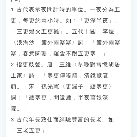
1.古代表示夜間計時的單位。一夜分為五
更，每更約兩小時。如：「更深半夜」、
「三更燈火五更雞」。五代十國．李煜
〈浪淘沙．簾外雨潺潺〉詞：「簾外雨潺
潺，春意闌珊，羅衾不耐五更寒。」
2.指更鼓聲。唐．王維〈冬晚對雪憶胡居
士家〉詩：「寒更傳曉箭，清鏡覽衰
顏。」宋．孫光憲〈更漏子．聽寒更〉
詞：「聽寒更，聞遠雁，半夜蕭娘深
院。」
3.古代年長致仕而經驗豐富的長老。如：
「三老五更」。