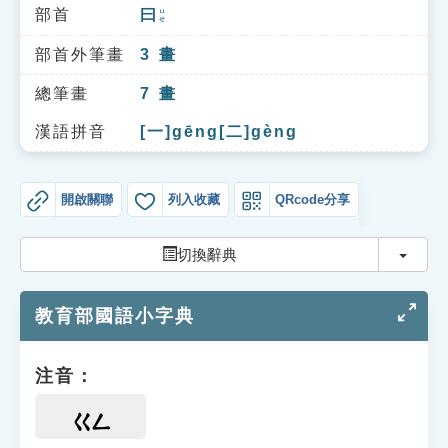
索引選單
部首
曰
ㄩㄝ
知識索引
部首外筆畫
3
畫
單字索引
總筆畫
7
畫
生命大百科索引
漢語拼音
[一]gēng[二]gèng
遊戲專區
開啟關聯
列入收藏
QRcode分享
教學應用
切換
切換辭典
貓頭鷹博士
教育部國語小字典
注音：
ㄍㄥ