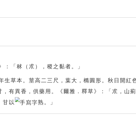
》：「秫（朮），稷之黏者。」
多年生草本。莖高二三尺，葉大，橢圓形。秋日開紅
甘，有異香，供藥用。《爾雅．釋草》：「朮，山
，甘以
熟。」