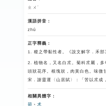
ㄓㄨˊ
漢語拼音：
zhú
正字釋義：
1. 稷之帶黏性者。《說文解字．禾部
2. 植物名，又名白朮。菊科朮屬，
頭狀花序。根塊狀，肉黃白色。味微
宋．謝靈運〈山居賦〉：「苦以朮成
相關異體字：
𦸇
、
术