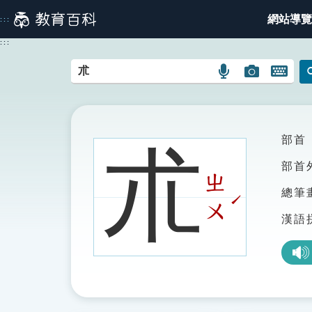
跳
網站導覽
:::
到
主
:::
要
內
語
圖
開
容
言
片
啟
搜
搜
鍵
尋
尋
盤
圖
圖
圖
部首
朮
示
示
示
部首
ㄓ
總筆
ˊ
ㄨ
漢語