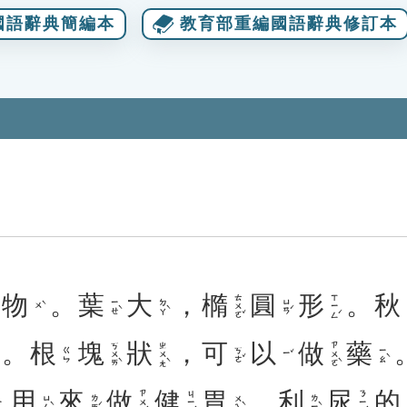
國語辭典簡編本
教育部重編國語辭典修訂本
物
。
葉
大
，
橢
圓
形
。
秋
ㄊㄨㄛˇ
ㄒㄧㄥˊ
ㄧㄝˋ
ㄉㄚˋ
ㄩㄢˊ
ㄨˋ
。
根
塊
狀
，
可
以
做
藥
ㄎㄨㄞˋ
ㄓㄨㄤˋ
ㄗㄨㄛˋ
ㄎㄜˇ
ㄧㄠˋ
ㄍㄣ
ㄧˇ
用
來
做
健
胃
、
利
尿
的
ㄗㄨㄛˋ
ㄐㄧㄢˋ
ㄋㄧㄠˋ
ㄩㄥˋ
ㄌㄞˊ
ㄨㄟˋ
ㄌㄧˋ
ㄧ