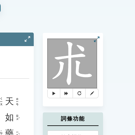
天
ㄑㄧㄡ
ㄊㄧㄢ
。
如
ㄖㄨˊ
詞條功能
藥
˙ㄉㄜ
ㄧㄠˋ