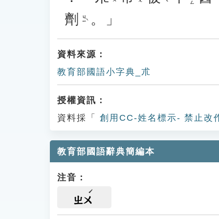
劑
。」
ㄐㄧˋ
資料來源：
教育部國語小字典_朮
授權資訊：
資料採「
創用CC-姓名標示- 禁止改
教育部國語辭典簡編本
注音：
ㄓㄨ