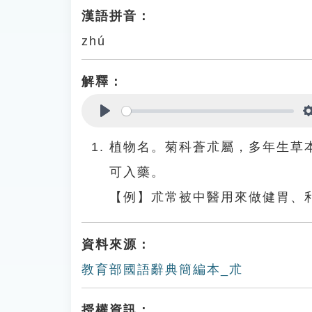
漢語拼音：
zhú
解釋：
Play
植物名。菊科蒼朮屬，多年生草
可入藥。
【例】朮常被中醫用來做健胃、
資料來源：
教育部國語辭典簡編本_朮
授權資訊：