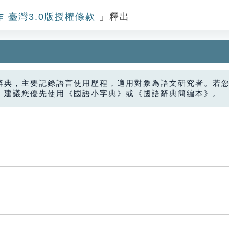
作 臺灣3.0版授權條款
」釋出
辭典，主要記錄語言使用歷程，適用對象為語文研究者。若
，建議您優先使用《國語小字典》或《國語辭典簡編本》。