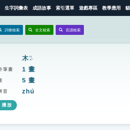
生字詞彙表
成語故事
索引選單
遊戲專區
教學應用
貓
詞條檢索
全文檢索
音讀檢索
木
ㄇㄨˋ
1
畫
外筆畫
5
畫
畫
zhú
拼音
播放