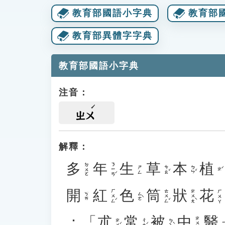
教育部國語小字典
教育部
教育部異體字字典
教育部國語小字典
注音：
ㄓㄨ
解釋：
多
年
生
草
本
植
ㄋㄧㄢˊ
ㄉㄨㄛ
ㄘㄠˇ
ㄅㄣˇ
ㄕㄥ
ㄓˊ
開
紅
色
筒
狀
花
ㄏㄨㄥˊ
ㄊㄨㄥˇ
ㄓㄨㄤˋ
ㄏㄨㄚ
ㄙㄜˋ
ㄎㄞ
：「
朮
常
被
中
醫
ㄓㄨㄥ
ㄓㄨˊ
ㄔㄤˊ
ㄅㄟˋ