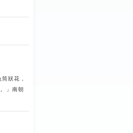
色筒狀花，
薊。」南朝