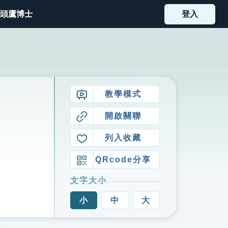
頭鷹博士
登入
教學模式
開啟關聯
列入收藏
QRcode分享
文字大小
小
中
大