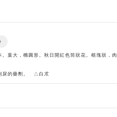
Settings
本。葉大，橢圓形。秋日開紅色筒狀花。根塊狀，
利尿的藥劑。 △白朮