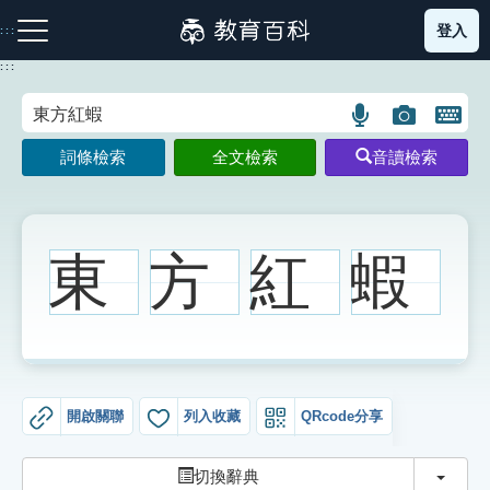
跳
登入
:::
到
主
:::
要
內
語
圖
開
容
注音索引圖示
筆畫索引圖示
部首索引表圖示
言
片
啟
詞條檢索
全文檢索
音讀檢索
搜
搜
鍵
尋
尋
盤
圖
圖
圖
示
示
示
東
方
紅
蝦
網站導覽
生字詞彙表
開啟關聯
列入收藏
QRcode分享
成語故事
切換
切換辭典