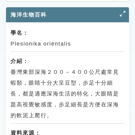
索引選單
海洋生物百科
知識索引
單字索引
學名：
生命大百科索引
Plesionika orientalis
遊戲專區
介紹：
臺灣東部深海２００－４００公尺處常見
教學應用
蝦類，眼睛十分大呈豆型，步足十分細
貓頭鷹博士
長，都是適應深海生活的特化，大眼睛是
題高視覺敏感度，步足細長是方便在深海
的軟泥上爬行。
資料來源：