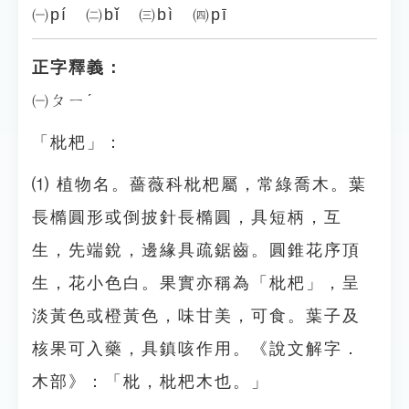
㈠pí ㈡bǐ ㈢bì ㈣pī
正字釋義：
㈠ㄆㄧˊ
「枇杷」：
⑴ 植物名。薔薇科枇杷屬，常綠喬木。葉
長橢圓形或倒披針長橢圓，具短柄，互
生，先端銳，邊緣具疏鋸齒。圓錐花序頂
生，花小色白。果實亦稱為「枇杷」，呈
淡黃色或橙黃色，味甘美，可食。葉子及
核果可入藥，具鎮咳作用。《說文解字．
木部》：「枇，枇杷木也。」