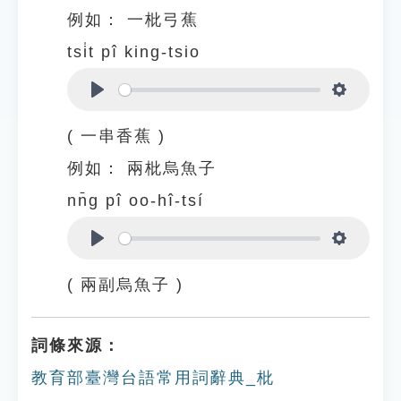
例如：
一枇弓蕉
tsi̍t pî king-tsio
Play
Settings
( 一串香蕉 )
例如：
兩枇烏魚子
nn̄g pî oo-hî-tsí
Play
Settings
( 兩副烏魚子 )
詞條來源：
教育部臺灣台語常用詞辭典_枇