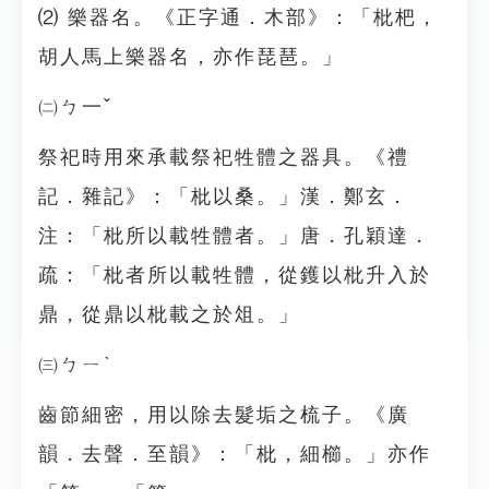
⑵ 樂器名。《正字通．木部》：「枇杷，
胡人馬上樂器名，亦作琵琶。」
㈡ㄅ一ˇ
祭祀時用來承載祭祀牲體之器具。《禮
記．雜記》：「枇以桑。」漢．鄭玄．
注：「枇所以載牲體者。」唐．孔穎達．
疏：「枇者所以載牲體，從鑊以枇升入於
鼎，從鼎以枇載之於俎。」
㈢ㄅㄧˋ
齒節細密，用以除去髮垢之梳子。《廣
韻．去聲．至韻》：「枇，細櫛。」亦作