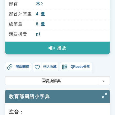
索引選單
部首
木
ㄇㄨˋ
知識索引
部首外筆畫
4
畫
單字索引
總筆畫
8
畫
生命大百科索引
漢語拼音
pí
播放
遊戲專區
教學應用
開啟關聯
列入收藏
QRcode分享
貓頭鷹博士
切換
切換辭典
教育部國語小字典
注音：