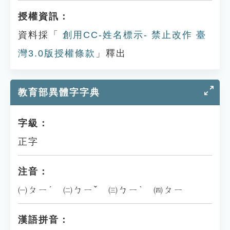
授權資訊：
資料採「
創用CC-姓名標示- 禁止改作 臺
灣3.0版授權條款
」釋出
教育部異體字字典
字級：
正字
注音：
㈠ㄆㄧˊ ㈡ㄅㄧˇ ㈢ㄅㄧˋ ㈣ㄆㄧ
漢語拼音：