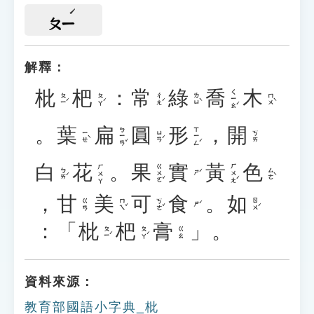
ㄆㄧ
解釋：
枇
杷
：
常
綠
喬
木
ㄑㄧㄠˊ
ㄆㄧˊ
ㄆㄚˊ
ㄔㄤˊ
ㄌㄩˋ
ㄇㄨˋ
。
葉
扁
圓
形
，
開
ㄅㄧㄢˇ
ㄒㄧㄥˊ
ㄧㄝˋ
ㄩㄢˊ
ㄎㄞ
白
花
。
果
實
黃
色
ㄍㄨㄛˇ
ㄏㄨㄤˊ
ㄏㄨㄚ
ㄅㄞˊ
ㄙㄜˋ
ㄕˊ
，
甘
美
可
食
。
如
ㄇㄟˇ
ㄎㄜˇ
ㄖㄨˊ
ㄍㄢ
ㄕˊ
：「
枇
杷
膏
」。
ㄆㄧˊ
ㄆㄚˊ
ㄍㄠ
資料來源：
教育部國語小字典_枇