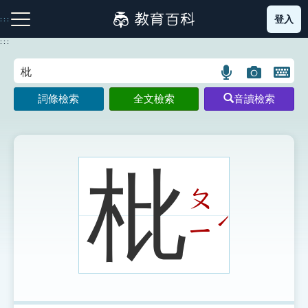
跳
登入
:::
到
主
:::
要
內
語
圖
開
容
注音索引圖示
筆畫索引圖示
部首索引表圖示
言
片
啟
詞條檢索
全文檢索
音讀檢索
搜
搜
鍵
尋
尋
盤
圖
圖
圖
示
示
示
枇
ㄆ
網站導覽
ˊ
ㄧ
生字詞彙表
成語故事