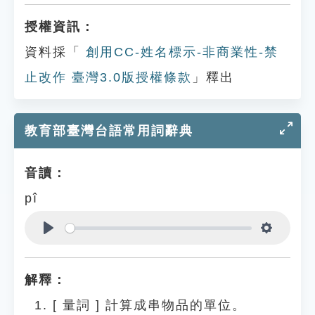
授權資訊：
資料採「
創用CC-姓名標示-非商業性-禁
止改作 臺灣3.0版授權條款
」釋出
教育部臺灣台語常用詞辭典
音讀：
pî
Play
Settings
解釋：
[
量詞
]
計算成串物品的單位。