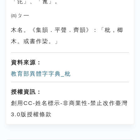
「笓」、「篦」。
㈣ㄆ一
木名。《集韻．平聲．齊韻》：「枇，楖
木。或書作枈。」
資料來源：
教育部異體字字典_枇
授權資訊：
創用CC-姓名標示-非商業性-禁止改作臺灣
3.0版授權條款