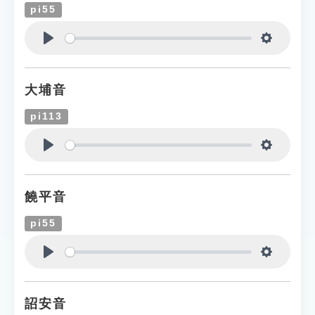
pi55
Play
Settings
大埔音
pi113
Play
Settings
饒平音
pi55
Play
Settings
詔安音