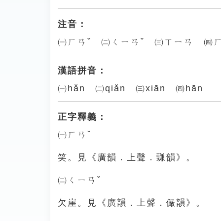
注音：
㈠ㄏㄢˇ ㈡ㄑㄧㄢˇ ㈢ㄒㄧㄢ ㈣
漢語拼音：
㈠hǎn ㈡qiǎn ㈢xiān ㈣hān
正字釋義：
㈠ㄏㄢˇ
笑。見《廣韻．上聲．豏韻》。
㈡ㄑㄧㄢˇ
欠崖。見《廣韻．上聲．儼韻》。