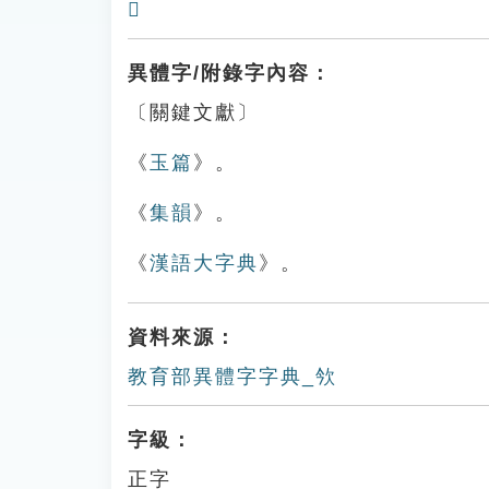
𣢺
異體字/附錄字內容：
〔關鍵文獻〕
《
玉篇
》。
《
集韻
》。
《
漢語大字典
》。
資料來源：
教育部異體字字典_欦
字級：
正字