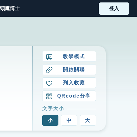
頭鷹博士
登入
教學模式
開啟關聯
列入收藏
QRcode分享
文字大小
小
中
大