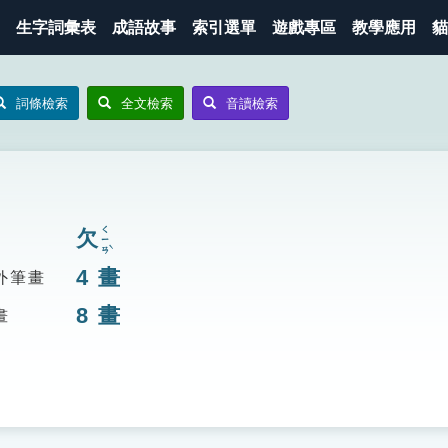
生字詞彙表
成語故事
索引選單
遊戲專區
教學應用
貓
詞條檢索
全文檢索
音讀檢索
ㄑㄧㄢˋ
欠
4
畫
外筆畫
8
畫
畫