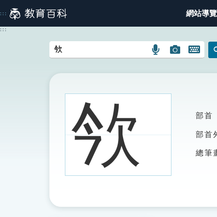
跳
網站導覽
:::
到
主
:::
要
內
語
圖
開
容
言
片
啟
搜
搜
鍵
尋
尋
盤
圖
圖
圖
欦
示
示
示
部首
部首
總筆