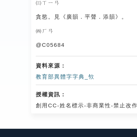
㈢ㄒㄧㄢ
貪慾。見《廣韻．平聲．添韻》。
㈣ㄏㄢ
@C05684
資料來源：
教育部異體字字典_欦
授權資訊：
創用CC-姓名標示-非商業性-禁止改作