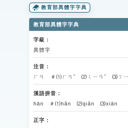
教育部異體字字典
教育部異體字字典
字級：
異體字
注音：
ㄏㄢ ＃⑴ㄏㄢˇ ⑵ㄑㄧㄢˇ ⑶ㄒ
漢語拼音：
hān ＃⑴hǎn ⑵qiǎn ⑶xiān
正字：