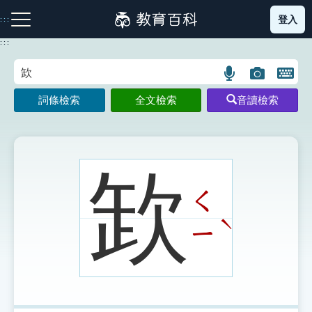
跳
登入
:::
到
主
:::
要
內
語
圖
開
容
注音索引圖示
筆畫索引圖示
部首索引表圖示
言
片
啟
詞條檢索
全文檢索
音讀檢索
搜
搜
鍵
尋
尋
盤
圖
圖
圖
示
示
示
欫
ㄑ
網站導覽
ˋ
ㄧ
生字詞彙表
成語故事