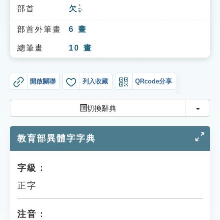
索引選單
ㄑㄧㄢˋ
部首
欠
知識索引
部首外筆畫
6
畫
單字索引
總筆畫
10
畫
生命大百科索引
開啟關聯
列入收藏
QRcode分享
遊戲專區
切換
切換辭典
教學應用
教育部異體字字典
貓頭鷹博士
字級：
正字
注音：