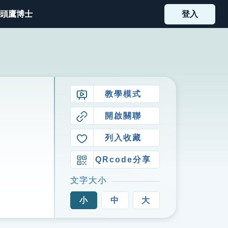
頭鷹博士
登入
教學模式
開啟關聯
列入收藏
QRcode分享
文字大小
小
中
大