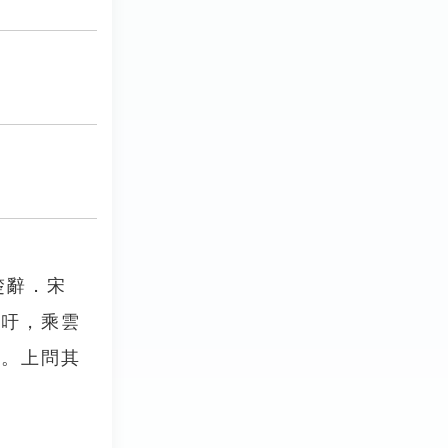
楚辭．宋
欷吁，乘雲
泣。上問其