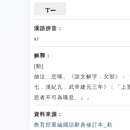
ㄒㄧ
漢語拼音：
xī
解釋：
[動]
抽泣、悲嘆。《說文解字．欠部》：
七．漢紀九．武帝建元三年》：「上
思者不可為嘆息。』」
資料來源：
教育部重編國語辭典修訂本_欷