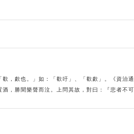
「欷，歔也。」如：「欷吁」、「欷歔」。《資治
置酒，勝聞樂聲而泣。上問其故，對曰：『悲者不