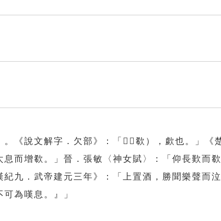
。《說文解字．欠部》：「󷲹（欷），歔也。」《
太息而增欷。」晉．張敏〈神女賦〉：「仰長歎而
漢紀九．武帝建元三年》：「上置酒，勝聞樂聲而
不可為嘆息。』」