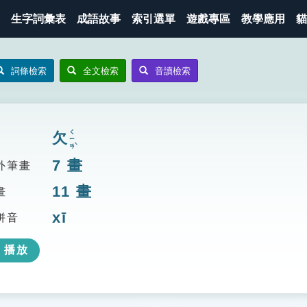
生字詞彙表
成語故事
索引選單
遊戲專區
教學應用
貓
詞條檢索
全文檢索
音讀檢索
ㄑㄧㄢˋ
欠
7
畫
外筆畫
11
畫
畫
xī
拼音
播放