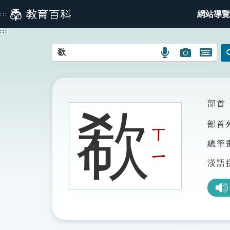
跳
網站導覽
:::
到
主
:::
要
內
語
圖
開
容
言
片
啟
搜
搜
鍵
尋
尋
盤
圖
圖
圖
部首
欷
示
示
示
部首
ㄒ
總筆
ㄧ
漢語