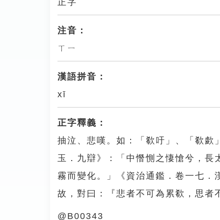
正字
注音：
ㄒㄧ
漢語拼音：
xī
正字釋義：
抽泣、悲嘆。如：「欷吁」、「欷歔」
玉．九辯》：「中憯惻之悽愴兮，長
霧而變化。」《資治通鑑．卷一七．
故，對曰：『悲者不可為累欷，思者
@B00343