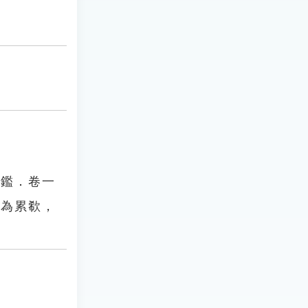
通鑑．卷一
可為累欷，