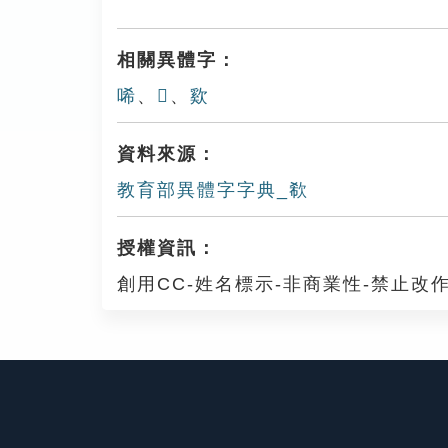
相關異體字：
唏
、
𣣐
、
㰿
資料來源：
教育部異體字字典_欷
授權資訊：
創用CC-姓名標示-非商業性-禁止改作