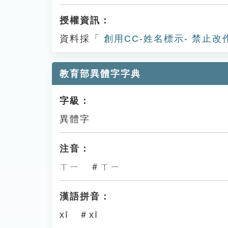
授權資訊：
資料採「
創用CC-姓名標示- 禁止改
教育部異體字字典
字級：
異體字
注音：
ㄒㄧ ＃ㄒㄧ
漢語拼音：
xī ＃xī