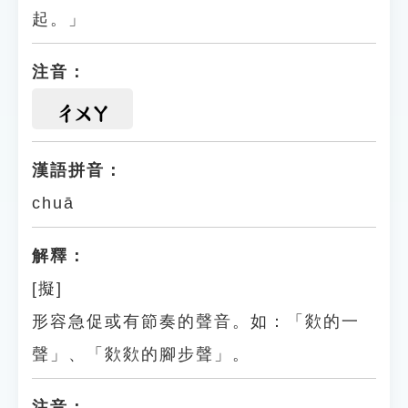
起。」
注音：
ㄔㄨㄚ
漢語拼音：
chuā
解釋：
[擬]
形容急促或有節奏的聲音。如：「欻的一
聲」、「欻欻的腳步聲」。
注音：