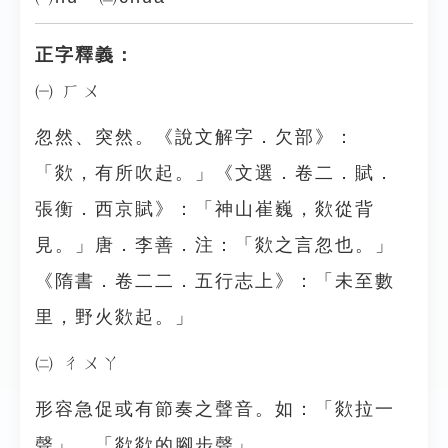
正字釋義：
㈠ ㄏㄨ
忽然、突然。《說文解字．欠部》：
「欻，有所吹起。」《文選．卷二．賦．
張衡．西京賦》：「神山崔巍，欻從背
見。」唐．李善．注：「欻之言忽也。」
《隋書．卷二二．五行志上》：「未至數
里，野火欻起。」
㈡ ㄔㄨㄚ
形容急促或有節奏之聲音。如：「欻拉一
聲」、「欻欻的腳步聲」。