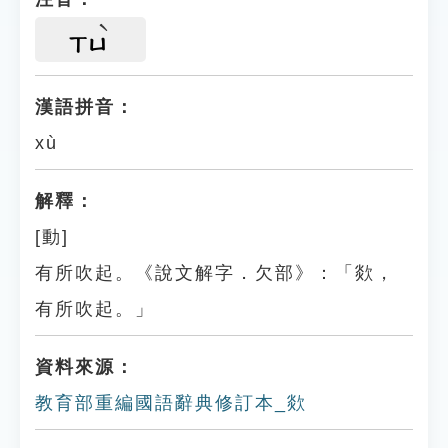
ㄒㄩ
漢語拼音：
xù
解釋：
[動]
有所吹起。《說文解字．欠部》：「欻，
有所吹起。」
資料來源：
教育部重編國語辭典修訂本_欻