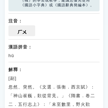
（職）的學習或教學，建議您優先使用
《國語小字典》或《國語辭典簡編本》。
注音：
ㄏㄨ
漢語拼音：
hū
解釋：
[副]
忽然、突然。《文選．張衡．西京賦》：
「神山崔巍，欻從背見。」《隋書．卷二
二．五行志上》：「未至數里，野火欻