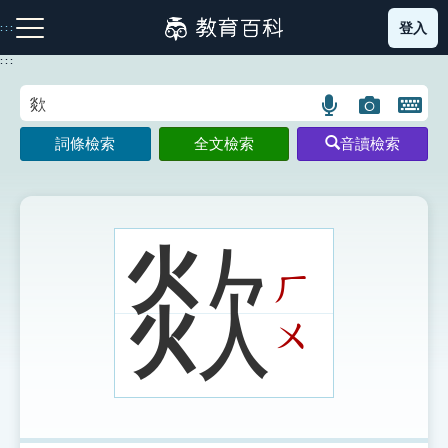
跳
登入
:::
到
主
:::
要
內
語
圖
開
容
注音索引圖示
筆畫索引圖示
部首索引表圖示
言
片
啟
詞條檢索
全文檢索
音讀檢索
搜
搜
鍵
尋
尋
盤
圖
圖
圖
示
示
示
欻
ㄏ
網站導覽
ㄨ
生字詞彙表
成語故事