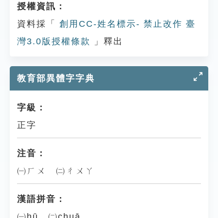
授權資訊：
資料採「
創用CC-姓名標示- 禁止改作 臺
灣3.0版授權條款
」釋出
教育部異體字字典
字級：
正字
注音：
㈠ㄏㄨ ㈡ㄔㄨㄚ
漢語拼音：
㈠hū ㈡chuā