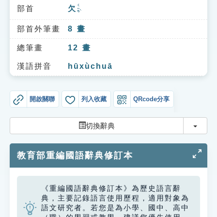
索引選單
ㄑㄧㄢˋ
部首
欠
知識索引
部首外筆畫
8
畫
單字索引
總筆畫
12
畫
生命大百科索引
漢語拼音
hūxùchuā
遊戲專區
開啟關聯
列入收藏
QRcode分享
教學應用
切換
切換辭典
貓頭鷹博士
教育部重編國語辭典修訂本
《重編國語辭典修訂本》為歷史語言辭
典，主要記錄語言使用歷程，適用對象為
語文研究者。若您是為小學、國中、高中