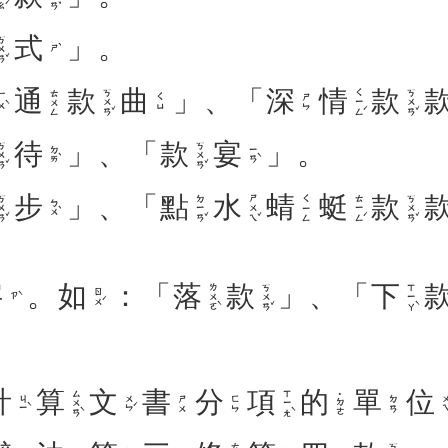
式
」。
ㄨㄢˇ
ㄕˋ
通
款
曲
」、「
深
情
款
ㄎㄨㄢˇ
ㄑㄧㄥˊ
ㄎㄨㄢˇ
ㄊㄨㄥ
ㄨˋ
ㄑㄩ
ㄕㄣ
待
」、「
款
宴
」。
ㄨㄢˇ
ㄎㄨㄢˇ
ㄉㄞˋ
ㄧㄢˋ
步
」、「
點
水
蜻
蜓
款
ㄨㄢˇ
ㄉㄧㄢˇ
ㄕㄨㄟˇ
ㄊㄧㄥˊ
ㄎㄨㄢˇ
ㄑㄧㄥ
ㄅㄨˋ
字
。
如
：「
落
款
」、「
下
ㄌㄨㄛˋ
ㄎㄨㄢˇ
ㄒㄧㄚˋ
ㄖㄨˊ
ㄗˋ
計
算
文
書
分
項
的
單
位
ㄙㄨㄢˋ
ㄒㄧㄤˋ
˙ㄉㄜ
ㄐㄧˋ
ㄨㄣˊ
ㄨㄟ
ㄕㄨ
ㄈㄣ
ㄉㄢ