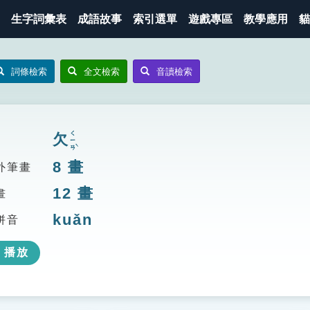
生字詞彙表
成語故事
索引選單
遊戲專區
教學應用
貓
詞條檢索
全文檢索
音讀檢索
ㄑㄧㄢˋ
欠
8
畫
外筆畫
12
畫
畫
kuǎn
拼音
播放