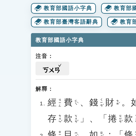
教育部國語小字典
教育部
教育部臺灣客語辭典
教育
教育部國語小字典
注音：
ㄎㄨㄢ
解釋：
經
費
、
錢
財
。
ㄑㄧㄢˊ
ㄐㄧㄥ
ㄈㄟˋ
ㄘㄞˊ
存
款
」、「
捲
款
ㄘㄨㄣˊ
ㄎㄨㄢˇ
ㄐㄩㄢˇ
ㄎ
條
目
。
如
：「
條
ㄊㄧㄠˊ
ㄊ
ㄇㄨˋ
ㄖㄨˊ