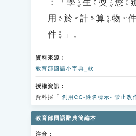
：「
學
生
獎
懲
ㄒㄩㄝˊ
ㄐㄧㄤˇ
ㄔㄥˊ
ㄕㄥ
用
於
計
算
物
ㄙㄨㄢˋ
ㄩㄥˋ
ㄐㄧˋ
ㄩˊ
ㄨˋ
件
」。
ㄐㄧㄢˋ
資料來源：
教育部國語小字典_款
授權資訊：
資料採「
創用CC-姓名標示- 禁止改
教育部國語辭典簡編本
注音：