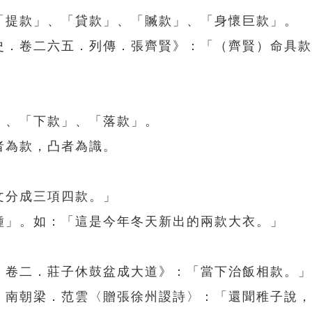
「提款」、「貸款」、「贓款」、「身懷巨款」。
宋史．卷二六五．列傳．張齊賢》：「（齊賢）命具
」、「下款」、「落款」。
者為款，凸者為識。
文分成三項四款。」
種」。如：「這是今年冬天新出的兩款大衣。」
言．卷二．莊子休鼓盆成大道》：「當下治飯相款。」
」。南朝梁．范雲〈贈張徐州謖詩〉：「還聞稚子說