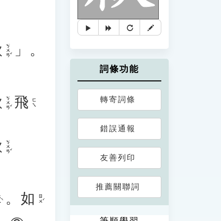
款
」。
ㄎㄨㄢˇ
詞條功能
款
飛
轉寄詞條
ㄎㄨㄢˇ
ㄈㄟ
錯誤通報
款
ㄎㄨㄢˇ
友善列印
推薦關聯詞
。
如
ˋ
ㄖㄨˊ
筆順學習