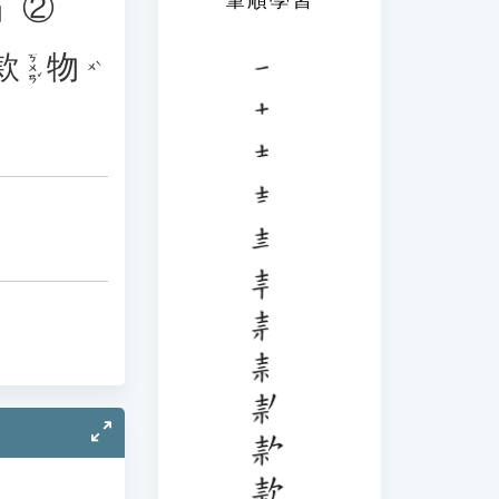
」②
款
物
ㄎㄨㄢˇ
ㄨˋ