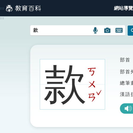
跳
網站導覽
:::
到
主
:::
要
內
語
圖
開
容
言
片
啟
搜
搜
鍵
尋
尋
盤
圖
圖
圖
部首
款
示
示
示
ㄎ
部首
ㄨ
總筆
ˇ
漢語
ㄢ