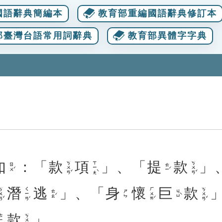
國語辭典簡編本
教育部重編國語辭典修訂本
部臺灣台語常用詞辭典
教育部異體字字典
如
：「
款
項
」、「
提
款
」
ㄎㄨㄢˇ
ㄒㄧㄤˋ
ㄎㄨㄢˇ
ㄖㄨˊ
ㄊㄧˊ
潛
逃
」、「
身
懷
巨
款
ㄨㄢˇ
ㄑㄧㄢˊ
ㄏㄨㄞˊ
ㄎㄨㄢˇ
ㄊㄠˊ
ㄐㄩˋ
ㄕㄣ
款
」。
ㄧㄠˊ
ㄎㄨㄢˇ