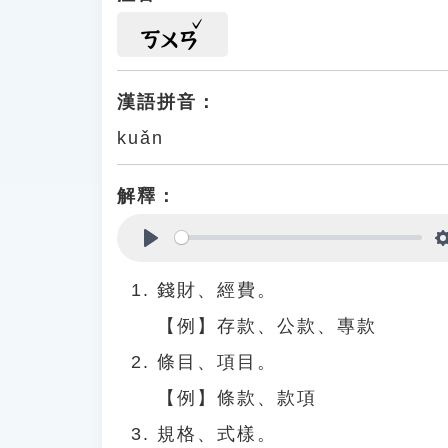
ㄎㄨㄢ
漢語拼音：
kuǎn
解釋：
Play
錢財、經費。
【例】存款、公款、專款
條目、項目。
【例】條款、款項
規格、式樣。