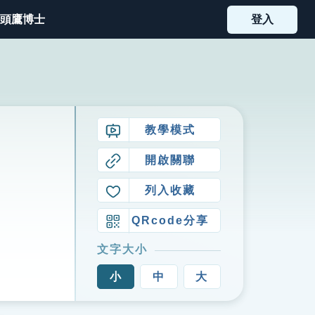
頭鷹博士
登入
教學模式
開啟關聯
列入收藏
QRcode分享
文字大小
小
中
大