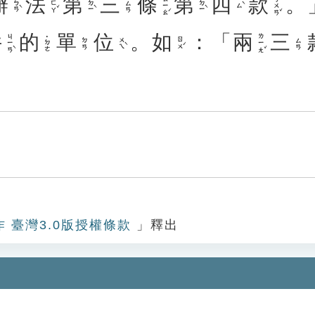
辦
法
第
三
條
第
四
款
。
ㄊㄧㄠˊ
ㄎㄨㄢˇ
ㄅㄢˋ
ㄈㄚˇ
ㄉㄧˋ
ㄉㄧˋ
ㄙㄢ
ㄙˋ
件
的
單
位
。
如
：「
兩
三
ㄐㄧㄢˋ
ㄌㄧㄤˇ
˙ㄉㄜ
ㄨㄟˋ
ㄖㄨˊ
ㄉㄢ
ㄙㄢ
作 臺灣3.0版授權條款
」釋出