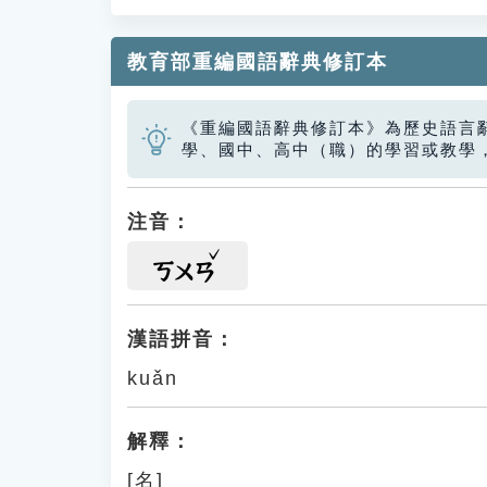
教育部重編國語辭典修訂本
《重編國語辭典修訂本》為歷史語言
學、國中、高中（職）的學習或教學
注音：
ㄎㄨㄢ
漢語拼音：
kuǎn
解釋：
[名]