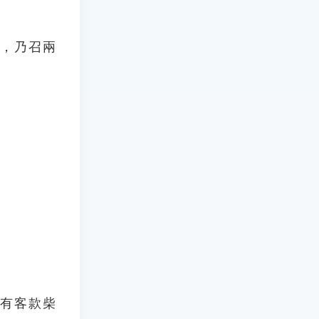
款，乃召兩
，有客款柴