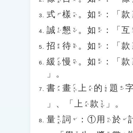
式
樣
。
如
：「
款
ㄎ
ㄧㄤˋ
ㄖㄨˊ
ㄕˋ
誠
懇
。
如
：「
互
ㄔㄥˊ
ㄎㄣˇ
ㄖㄨˊ
ㄏ
招
待
。
如
：「
款
ㄎ
ㄉㄞˋ
ㄖㄨˊ
ㄓㄠ
緩
慢
。
如
：「
款
ㄏㄨㄢˇ
ㄎ
ㄇㄢˋ
ㄖㄨˊ
」。
書
畫
上
的
題
ㄏㄨㄚˋ
˙ㄉㄜ
ㄕㄤˋ
ㄊㄧˊ
ㄕㄨ
」、「
上
款
」。
ㄎㄨㄢˇ
ㄕㄤˋ
量
詞
：①
用
於
ㄌㄧㄤˋ
ㄩㄥˋ
ㄘˊ
ㄩˊ