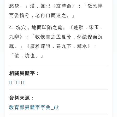
愁貌。」漢．嚴忌〈哀時命〉：「欿愁悴
而委惰兮，老冉冉而逮之。」
4. 坑穴，地面凹陷之處。《楚辭．宋玉．
九辯》：「收恢臺之孟夏兮，然欿傺而沉
藏。」《廣雅疏證．卷九下．釋水》：
「欿，坑也。」
相關異體字：
𣢌
、
𣣻
、
𣤉
資料來源：
教育部異體字字典_欿