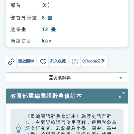
索引選單
ㄑㄧㄢˋ
部首
欠
知識索引
部首外筆畫
8
畫
單字索引
總筆畫
12
畫
生命大百科索引
漢語拼音
kǎn
遊戲專區
開啟關聯
列入收藏
QRcode分享
教學應用
切換
切換辭典
貓頭鷹博士
教育部重編國語辭典修訂本
《重編國語辭典修訂本》為歷史語言辭
典，主要記錄語言使用歷程，適用對象為
語文研究者。若您是為小學、國中、高中