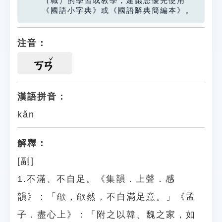
（職）的學習或教學，建議您優先使用
《國語小字典》或《國語辭典簡編本》。
注音：
ㄎㄢ
漢語拼音：
kǎn
解釋：
[副]
1.不滿、不自足。《集韻．上聲．感
韻》：「欿，欿然，不自滿足意。」《孟
子．盡心上》：「附之以韓、魏之家，如