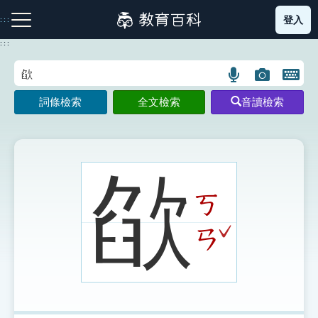
跳
登入
:::
到
主
:::
要
內
語
圖
開
容
注音索引圖示
筆畫索引圖示
部首索引表圖示
言
片
啟
詞條檢索
全文檢索
音讀檢索
搜
搜
鍵
尋
尋
盤
圖
圖
圖
示
示
示
欿
ㄎ
網站導覽
ˇ
ㄢ
生字詞彙表
成語故事