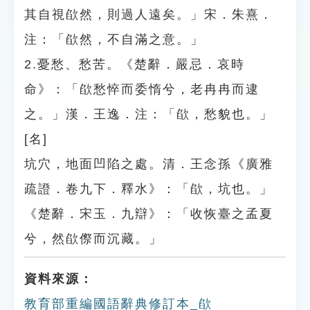
其自視欿然，則過人遠矣。」宋．朱熹．
注：「欿然，不自滿之意。」
2.憂愁、愁苦。《楚辭．嚴忌．哀時
命》：「欿愁悴而委惰兮，老冉冉而逮
之。」漢．王逸．注：「欿，愁貌也。」
[名]
坑穴，地面凹陷之處。清．王念孫《廣雅
疏證．卷九下．釋水》：「欿，坑也。」
《楚辭．宋玉．九辯》：「收恢臺之孟夏
兮，然欿傺而沉藏。」
資料來源：
教育部重編國語辭典修訂本_欿