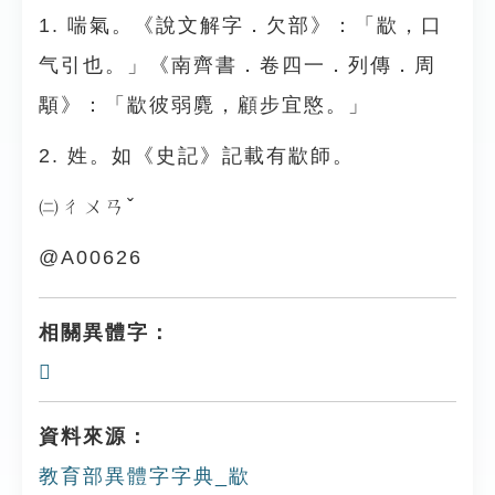
1. 喘氣。《說文解字．欠部》：「歂，口
气引也。」《南齊書．卷四一．列傳．周
顒》：「歂彼弱麑，顧步宜愍。」
2. 姓。如《史記》記載有歂師。
㈡ㄔㄨㄢˇ
@A00626
相關異體字：
𣤀
資料來源：
教育部異體字字典_歂