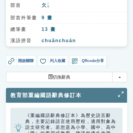
索引選單
ㄑㄧㄢˋ
部首
欠
知識索引
部首外筆畫
9
畫
單字索引
總筆畫
13
畫
生命大百科索引
漢語拼音
chuǎnchuán
遊戲專區
開啟關聯
列入收藏
QRcode分享
教學應用
切換
切換辭典
貓頭鷹博士
教育部重編國語辭典修訂本
《重編國語辭典修訂本》為歷史語言辭
典，主要記錄語言使用歷程，適用對象為
語文研究者。若您是為小學、國中、高中