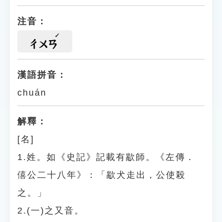
注音：
ㄔㄨㄢ
漢語拼音：
chuán
解釋：
[名]
1.姓。如《史記》記載有歂師。《左傳．
僖公二十八年》：「歂犬走出，公使殺
之。」
2.(一)之又音。