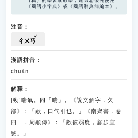
（職）的學習或教學，建議您優先使用
《國語小字典》或《國語辭典簡編本》。
注音：
ㄔㄨㄢ
漢語拼音：
chuǎn
解釋：
[動]喘氣。同「喘」。《說文解字．欠
部》：「歂，口气引也。」《南齊書．卷
四一．周顒傳》：「歂彼弱麑，顧步宜
愍。」