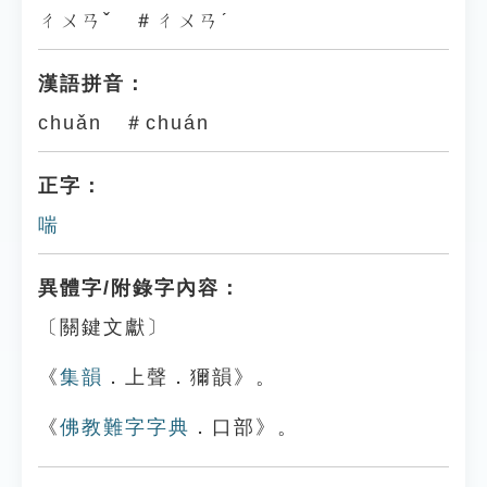
ㄔㄨㄢˇ ＃ㄔㄨㄢˊ
漢語拼音：
chuǎn ＃chuán
正字：
喘
異體字/附錄字內容：
〔關鍵文獻〕
《
集韻
．上聲．獮韻》。
《
佛教難字字典
．口部》。