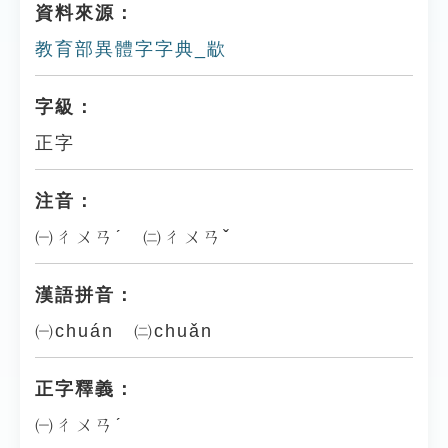
資料來源：
教育部異體字字典_歂
字級：
正字
注音：
㈠ㄔㄨㄢˊ ㈡ㄔㄨㄢˇ
漢語拼音：
㈠chuán ㈡chuǎn
正字釋義：
㈠ㄔㄨㄢˊ