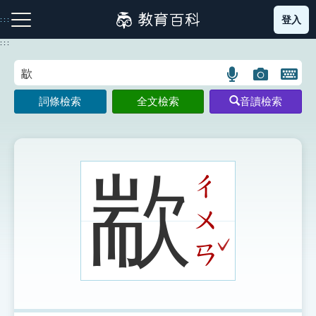
跳
登入
:::
到
主
:::
要
內
語
圖
開
容
注音索引圖示
筆畫索引圖示
部首索引表圖示
言
片
啟
詞條檢索
全文檢索
音讀檢索
搜
搜
鍵
尋
尋
盤
圖
圖
圖
示
示
示
歂
ㄔ
ㄨ
網站導覽
ˇ
ㄢ
生字詞彙表
成語故事