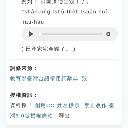
例如：
田園厝宅全毀了了。
Tshân-hn̂g tshù-the̍h tsuân huí-
liáu-liáu.
Play
Settings
( 田產家宅全毀了。 )
詞條來源：
教育部臺灣台語常用詞辭典_毀
授權資訊：
資料採「
創用CC-姓名標示- 禁止改作 臺
灣3.0版授權條款
」釋出