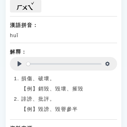
ㄏㄨㄟ
漢語拼音：
huǐ
解釋：
Play
Settings
損傷、破壞。
【例】銷毀、毀壞、摧毀
誹謗、批評。
【例】毀謗、毀譽參半