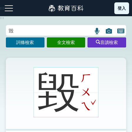
跳
登入
:::
到
主
:::
要
內
語
圖
開
容
注音索引圖示
筆畫索引圖示
部首索引表圖示
言
片
啟
詞條檢索
全文檢索
音讀檢索
搜
搜
鍵
尋
尋
盤
圖
圖
圖
示
示
示
毀
ㄏ
ㄨ
網站導覽
ˇ
ㄟ
生字詞彙表
成語故事