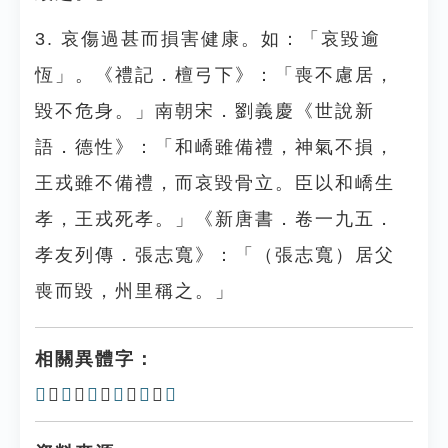
3. 哀傷過甚而損害健康。如：「哀毀逾
恆」。《禮記．檀弓下》：「喪不慮居，
毀不危身。」南朝宋．劉義慶《世說新
語．德性》：「和嶠雖備禮，神氣不損，
王戎雖不備禮，而哀毀骨立。臣以和嶠生
孝，王戎死孝。」《新唐書．卷一九五．
孝友列傳．張志寬》：「（張志寬）居父
喪而毀，州里稱之。」
相關異體字：
𡒂
、
𢾌
、
毁
、
𣪷
、
䃣
、
䛼