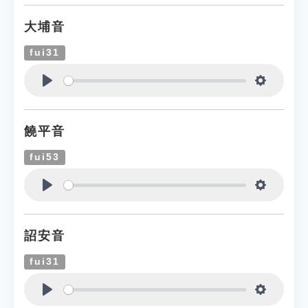
大埔音
fui31
Play
Settings
饒平音
fui53
Play
Settings
詔安音
fui31
Play
Settings