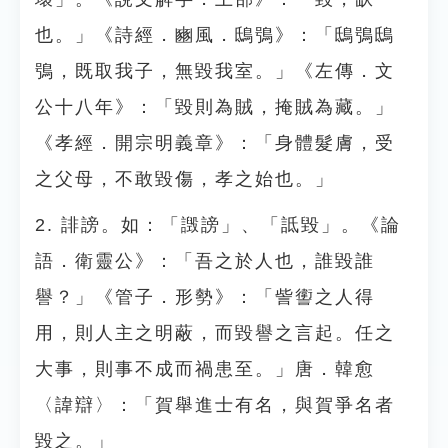
也。」《詩經．豳風．鴟鴞》：「鴟鴞鴟
鴞，既取我子，無毀我室。」《左傳．文
公十八年》：「毀則為賊，掩賊為藏。」
《孝經．開宗明義章》：「身體髮膚，受
之父母，不敢毀傷，孝之始也。」
2. 誹謗。如：「譭謗」、「詆毀」。《論
語．衛靈公》：「吾之於人也，誰毀誰
譽？」《管子．形勢》：「訾讆之人得
用，則人主之明蔽，而毀譽之言起。任之
大事，則事不成而禍患至。」唐．韓愈
〈諱辯〉：「賀舉進士有名，與賀爭名者
毀之。」