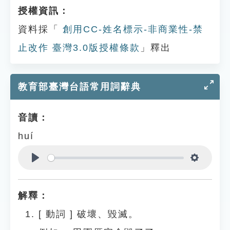
授權資訊：
資料採「
創用CC-姓名標示-非商業性-禁
止改作 臺灣3.0版授權條款
」釋出
教育部臺灣台語常用詞辭典
音讀：
huí
Play
Settings
解釋：
[
動詞
]
破壞、毀滅。