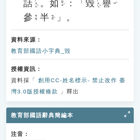
話
。
如
：「
毀
譽
ㄏㄨㄚˋ
ㄏㄨㄟˇ
ㄖㄨˊ
ㄩˋ
參
半
」。
ㄅㄢˋ
ㄘㄢ
資料來源：
教育部國語小字典_毀
授權資訊：
資料採「
創用CC-姓名標示- 禁止改作 臺
灣3.0版授權條款
」釋出
教育部國語辭典簡編本
注音：