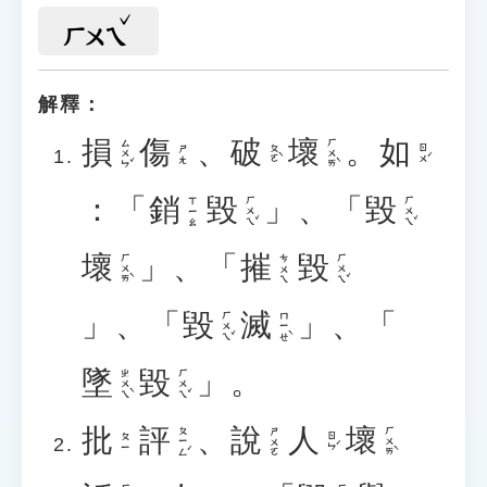
ㄏㄨㄟ
解釋：
損
傷
、
破
壞
。
如
ㄙㄨㄣˇ
ㄏㄨㄞˋ
ㄆㄛˋ
ㄖㄨˊ
ㄕㄤ
：「
銷
毀
」、「
毀
ㄏㄨㄟˇ
ㄏㄨㄟˇ
ㄒㄧㄠ
壞
」、「
摧
毀
ㄏㄨㄞˋ
ㄏㄨㄟˇ
ㄘㄨㄟ
」、「
毀
滅
」、「
ㄏㄨㄟˇ
ㄇㄧㄝˋ
墜
毀
」。
ㄓㄨㄟˋ
ㄏㄨㄟˇ
批
評
、
說
人
壞
ㄆㄧㄥˊ
ㄏㄨㄞˋ
ㄕㄨㄛ
ㄖㄣˊ
ㄆㄧ