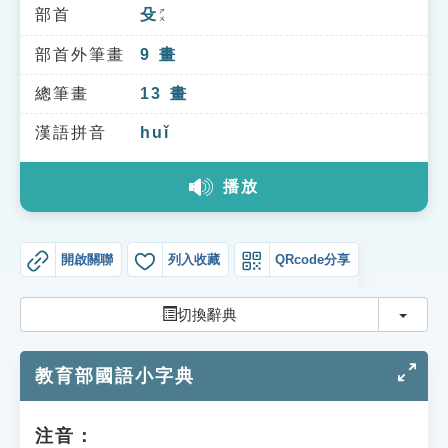
索引選單
部首
殳
ㄕㄨ
知識索引
部首外筆畫
9
畫
單字索引
總筆畫
13
畫
生命大百科索引
漢語拼音
huǐ
播放
遊戲專區
教學應用
開啟關聯
列入收藏
QRcode分享
貓頭鷹博士
切換
切換辭典
教育部國語小字典
注音：