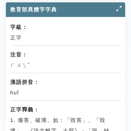
教育部異體字字典
字級：
正字
注音：
ㄏㄨㄟˇ
漢語拼音：
huǐ
正字釋義：
1. 傷害、破壞。如：「毀害」、「毀
壞」。《說文解字．土部》：「毀，缺