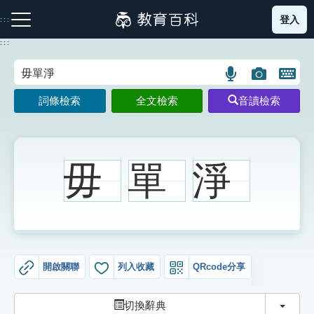
跳
登入
:::
到
主
:::
要
內
語
圖
開
容
注音索引圖示
筆畫索引圖示
部首索引表圖示
言
片
啟
詞條檢索
全文檢索
音讀檢索
搜
搜
鍵
尋
尋
盤
圖
圖
圖
示
示
示
毋
單
淨
網站導覽
生字詞彙表
開啟關聯
列入收藏
QRcode分享
成語故事
切換
切換辭典