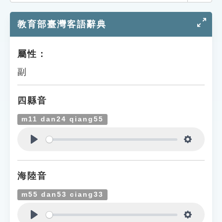
索引選單
教育部臺灣客語辭典
知識索引
單字索引
屬性：
生命大百科索引
副
遊戲專區
四縣音
教學應用
m11 dan24 qiang55
貓頭鷹博士
Play
Settings
海陸音
m55 dan53 ciang33