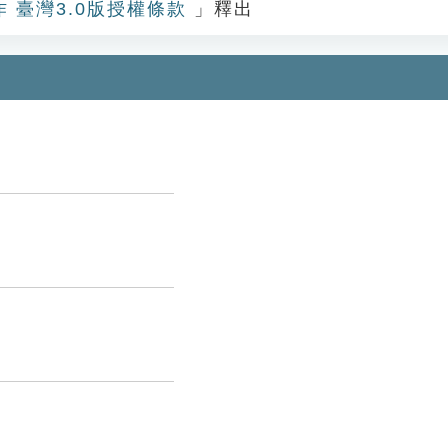
作 臺灣3.0版授權條款
」釋出