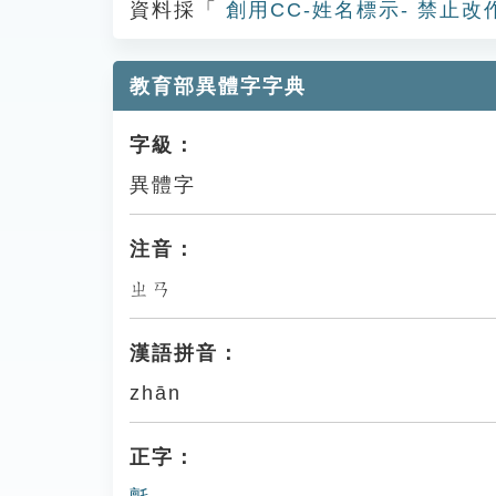
資料採「
創用CC-姓名標示- 禁止改
教育部異體字字典
字級：
異體字
注音：
ㄓㄢ
漢語拼音：
zhān
正字：