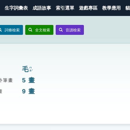
生字詞彙表
成語故事
索引選單
遊戲專區
教學應用
貓
詞條檢索
全文檢索
音讀檢索
毛
ㄇㄠˊ
5
畫
外筆畫
9
畫
畫