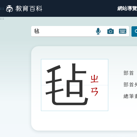
跳
網站導覽
:::
到
主
:::
要
內
語
圖
開
容
言
片
啟
搜
搜
鍵
尋
尋
盤
圖
圖
圖
毡
示
示
示
部首
ㄓ
部首
ㄢ
總筆