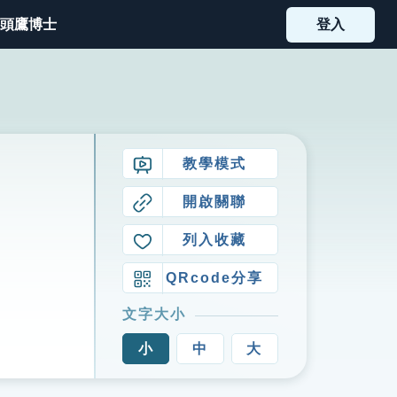
頭鷹博士
登入
教學模式
開啟關聯
列入收藏
QRcode分享
文字大小
小
中
大