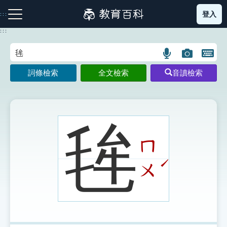
跳
登入
:::
到
主
:::
要
內
語
圖
開
容
注音索引圖示
筆畫索引圖示
部首索引表圖示
言
片
啟
詞條檢索
全文檢索
音讀檢索
搜
搜
鍵
尋
尋
盤
圖
圖
圖
示
示
示
毪
ㄇ
網站導覽
ˊ
ㄨ
生字詞彙表
成語故事