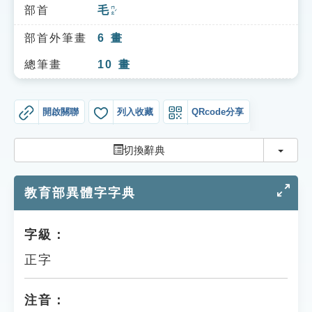
索引選單
部首
毛
ㄇㄠˊ
知識索引
部首外筆畫
6
畫
單字索引
總筆畫
10
畫
生命大百科索引
開啟關聯
列入收藏
QRcode分享
遊戲專區
切換
切換辭典
教學應用
教育部異體字字典
貓頭鷹博士
字級：
正字
注音：