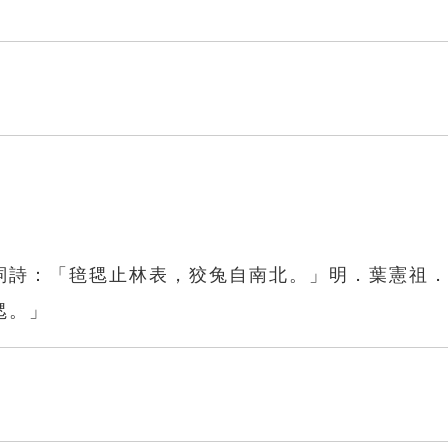
詞詩：「毰毸止林表，狡兔自南北。」明．葉憲祖
毸。」