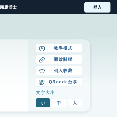
頭鷹博士
登入
教學模式
開啟關聯
列入收藏
QRcode分享
文字大小
小
中
大