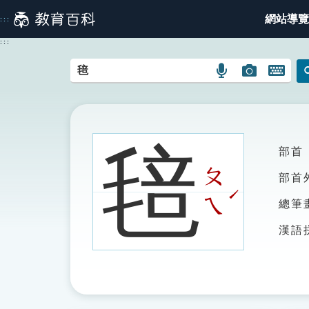
跳
網站導覽
:::
到
主
:::
要
內
語
圖
開
容
言
片
啟
搜
搜
鍵
尋
尋
盤
圖
圖
圖
毰
部首
示
示
示
ㄆ
部首
ˊ
ㄟ
總筆
漢語