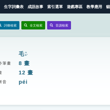
生字詞彙表
成語故事
索引選單
遊戲專區
教學應用
貓
詞條檢索
全文檢索
音讀檢索
毛
ㄇㄠˊ
8
畫
外筆畫
12
畫
畫
péi
拼音