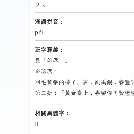
ㄆㄟˊ
漢語拼音：
péi
正字釋義：
見「毰毸」。
※毰毸：
羽毛奮張的樣子。唐．劉禹錫．養鷙
第二折：「黃金臺上，專望你再豎毰
相關異體字：
𣯱