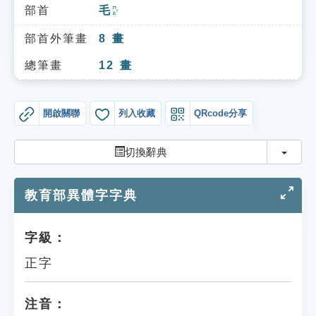
索引選單
部首
毛
ㄇㄠˊ
知識索引
部首外筆畫
8
畫
單字索引
總筆畫
12
畫
生命大百科索引
開啟關聯
列入收藏
QRcode分享
遊戲專區
切換
切換辭典
教學應用
教育部異體字字典
貓頭鷹博士
字級：
正字
注音：