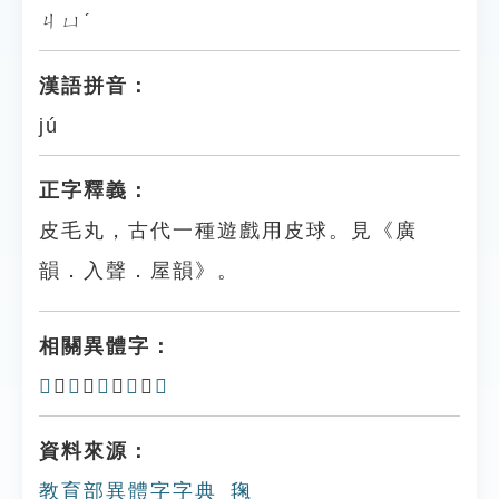
ㄐㄩˊ
漢語拼音：
jú
正字釋義：
皮毛丸，古代一種遊戲用皮球。見《廣
韻．入聲．屋韻》。
相關異體字：
𣮴
、
毩
、
𣮕
、
𣮓
、
𣯲
資料來源：
教育部異體字字典_毱