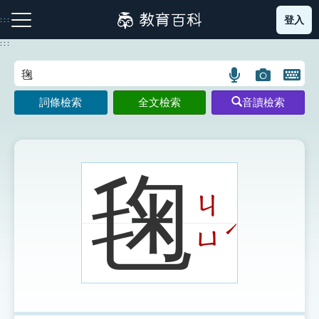
跳
登入
:::
到
主
:::
要
內
語
圖
開
容
注音索引圖示
筆畫索引圖示
部首索引表圖示
言
片
啟
詞條檢索
全文檢索
音讀檢索
搜
搜
鍵
尋
尋
盤
圖
圖
圖
示
示
示
毱
ㄐ
網站導覽
ˊ
ㄩ
生字詞彙表
成語故事