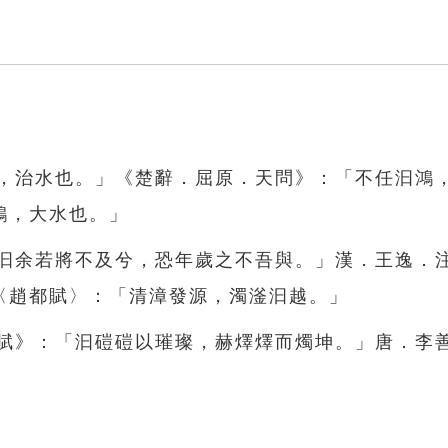
汩，治水也。」《楚辭．屈原．天問》：「不任汩鴻
鴻，大水也。」
「汩余若將不及兮，恐年歲之不吾與。」漢．王逸．
〈趙都賦〉：「清漳發源，濁滏汩越。」
殿賦》：「汩磑磑以璀璨，赫燡燡而燭坤。」唐．李