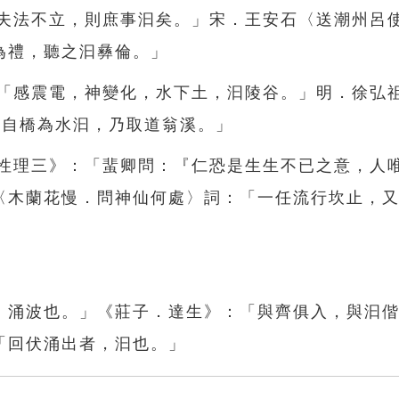
「夫法不立，則庶事汩矣。」宋．王安石〈送潮州呂
為禮，聽之汩彝倫。」
：「感震電，神變化，水下土，汩陵谷。」明．徐弘
「自橋為水汩，乃取道翁溪。」
．性理三》：「蜚卿問：『仁恐是生生不已之意，人
〈木蘭花慢．問神仙何處〉詞：「一任流行坎止，
，涌波也。」《莊子．達生》：「與齊俱入，與汩
「回伏涌出者，汩也。」