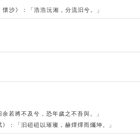
．懷沙》：「浩浩沅湘，分流汩兮。」
汩余若將不及兮，恐年歲之不吾與。」
賦》：「汩磑磑以璀璨，赫燡燡而爥坤。」