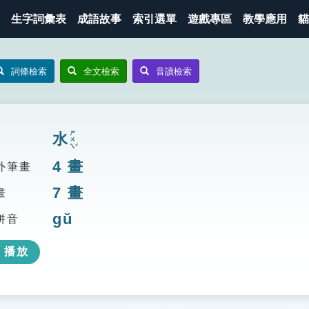
生字詞彙表
成語故事
索引選單
遊戲專區
教學應用
貓
詞條檢索
全文檢索
音讀檢索
ㄕㄨㄟˇ
水
4
畫
外筆畫
7
畫
畫
gǔ
拼音
播放