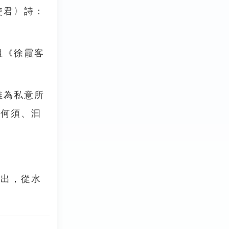
使君〉詩：
祖《徐霞客
唯為私意所
又何須、汩
偕出，從水