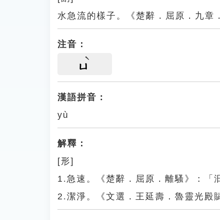
水急流的樣子。《楚辭．屈原．九章
注音：
ㄩ
漢語拼音：
yù
解釋：
[形]
1.急速。《楚辭．屈原．離騷》：「
2.潔淨。《文選．王延壽．魯靈光殿