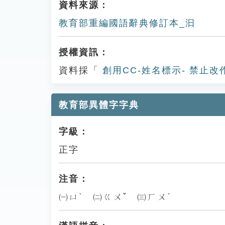
資料來源：
教育部重編國語辭典修訂本_汩
授權資訊：
資料採「
創用CC-姓名標示- 禁止改
教育部異體字字典
字級：
正字
注音：
㈠ㄩˋ ㈡ㄍㄨˇ ㈢ㄏㄨˊ