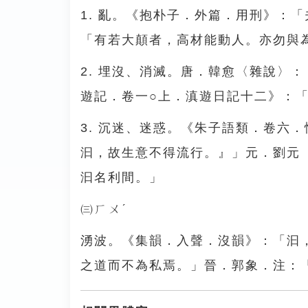
1. 亂。《抱朴子．外篇．用刑》：
「有若大顛者，高材能動人。亦勿與
2. 埋沒、消滅。唐．韓愈〈雜說〉
遊記．卷一○上．滇遊日記十二》：
3. 沉迷、迷惑。《朱子語類．卷六
汩，故生意不得流行。』」元．劉元
汩名利間。」
㈢ㄏㄨˊ
湧波。《集韻．入聲．沒韻》：「汩
之道而不為私焉。」晉．郭象．注：