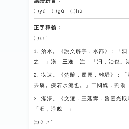
漢語拼音：
㈠yù ㈡gǔ ㈢hú
正字釋義：
㈠ㄩˋ
1. 治水。《說文解字．水部》：「
之。」漢．王逸．注：「汩，治也。
2. 疾速。《楚辭．屈原．離騷》：
去貌。疾若水流也。」三國魏．劉劭
3. 潔淨。《文選．王延壽．魯靈光
「汩，淨貌。」
㈡ㄍㄨˇ