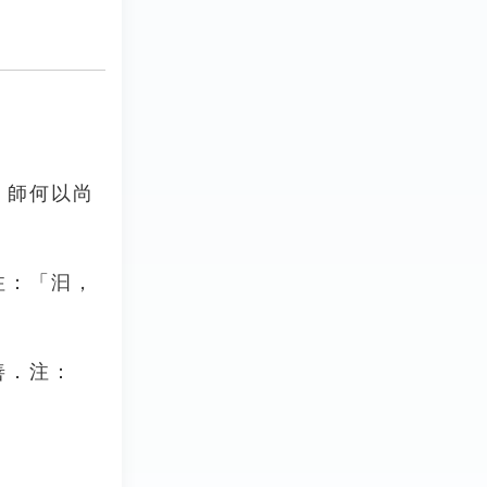
，師何以尚
注：「汩，
善．注：