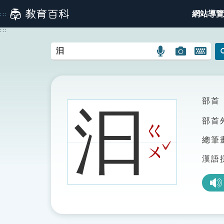
跳
網站導覽
:::
到
主
:::
要
內
語
圖
開
容
言
片
啟
搜
搜
鍵
尋
尋
盤
圖
圖
圖
部首
汩
示
示
示
部首
ㄍ
總筆
ˇ
ㄨ
漢語