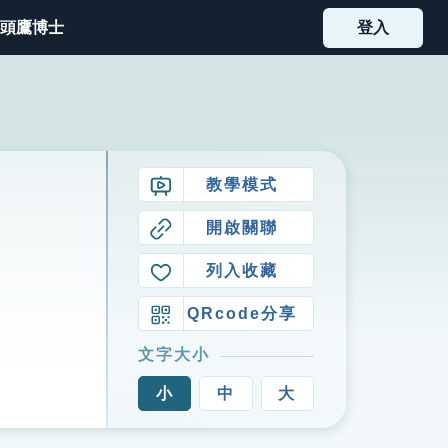
頭鷹博士
登入
教學模式
開啟關聯
列入收藏
QRcode分享
文字大小
小
中
大