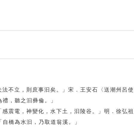
「夫法不立，則庶事汩矣。」宋．王安石〈送潮州呂
為禮，聽之汩彞倫。」
：「感震電，神變化，水下土，汩陵谷。」明．徐弘
「自橋為水汩，乃取道翁溪。」