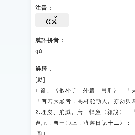
注音：
ㄍㄨ
漢語拼音：
gǔ
解釋：
[動]
1.亂。《抱朴子．外篇．用刑》：
「有若大顛者，高材能動人。亦勿與
2.埋沒、消滅。唐．韓愈〈雜說〉
遊記．卷一〇上．滇遊日記十二》：
[副]