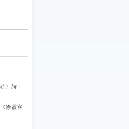
使君〉詩：
祖《徐霞客