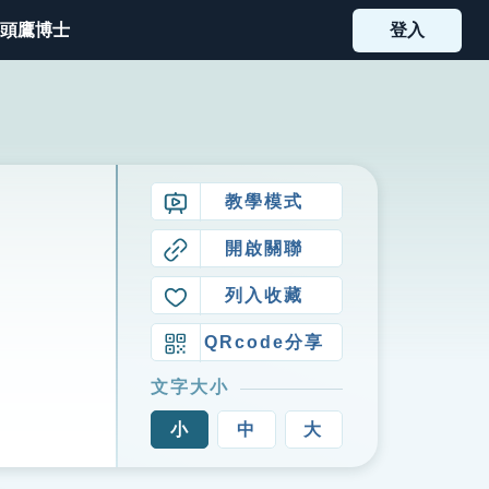
頭鷹博士
登入
教學模式
開啟關聯
列入收藏
QRcode分享
文字大小
小
中
大