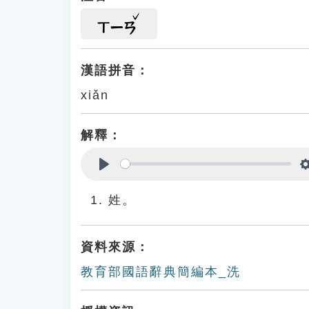
ㄒㄧㄢ
漢語拼音：
xiǎn
解釋：
Play
姓。
資料來源：
教育部國語辭典簡編本_洗