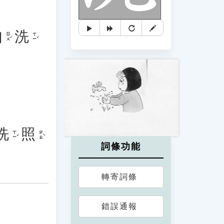
如
洗
ㄖㄨˊ
ㄒㄧˇ
洗
照
ㄒㄧˇ
ㄓㄠˋ
詞條功能
轉寄詞條
錯誤通報