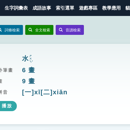
生字詞彙表
成語故事
索引選單
遊戲專區
教學應用
貓
詞條檢索
全文檢索
音讀檢索
ㄕㄨㄟˇ
水
6
畫
外筆畫
9
畫
畫
[一]xǐ[二]xiǎn
拼音
播放