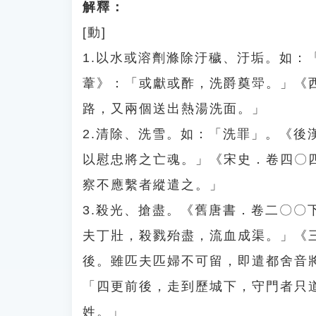
解釋：
[動]
1.以水或溶劑滌除汙穢、汙垢。如
葦》：「或獻或酢，洗爵奠斝。」《
路，又兩個送出熱湯洗面。」
2.清除、洗雪。如：「洗罪」。《
以慰忠將之亡魂。」《宋史．卷四〇
察不應繫者縱遣之。」
3.殺光、搶盡。《舊唐書．卷二〇
夫丁壯，殺戮殆盡，流血成渠。」《
後。雖匹夫匹婦不可留，即遣都舍音
「四更前後，走到歷城下，守門者只
姓。」