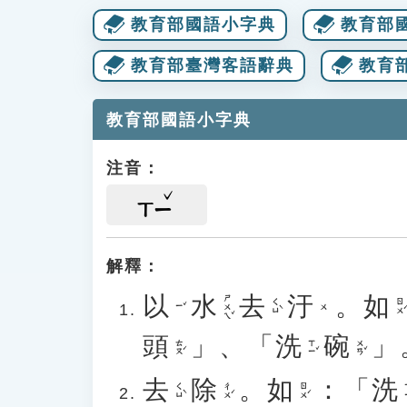
教育部國語小字典
教育部
教育部臺灣客語辭典
教育
教育部國語小字典
注音：
ㄒㄧ
解釋：
以
水
去
汙
。
如
ㄕㄨㄟˇ
ㄑㄩˋ
ㄖㄨˊ
ㄧˇ
ㄨ
頭
」、「
洗
碗
」
ㄊㄡˊ
ㄒㄧˇ
ㄨㄢˇ
去
除
。
如
：「
洗
ㄑㄩˋ
ㄔㄨˊ
ㄖㄨˊ
ㄒ