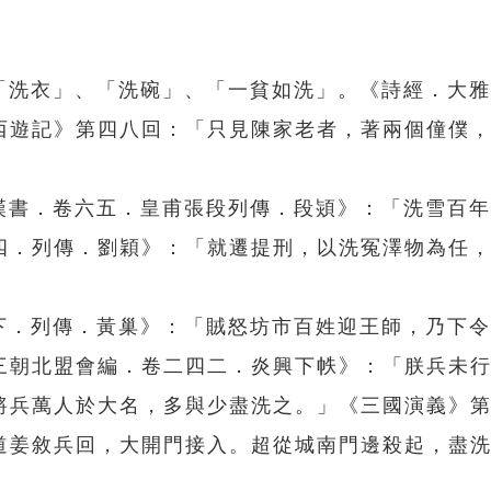
：「洗衣」、「洗碗」、「一貧如洗」。《詩經．大
西遊記》第四八回：「只見陳家老者，著兩個僮僕
後漢書．卷六五．皇甫張段列傳．段熲》：「洗雪百
四．列傳．劉穎》：「就遷提刑，以洗冤澤物為任
〇下．列傳．黃巢》：「賊怒坊市百姓迎王師，乃下
三朝北盟會編．卷二四二．炎興下帙》：「朕兵未
將兵萬人於大名，多與少盡洗之。」《三國演義》
道姜敘兵回，大開門接入。超從城南門邊殺起，盡