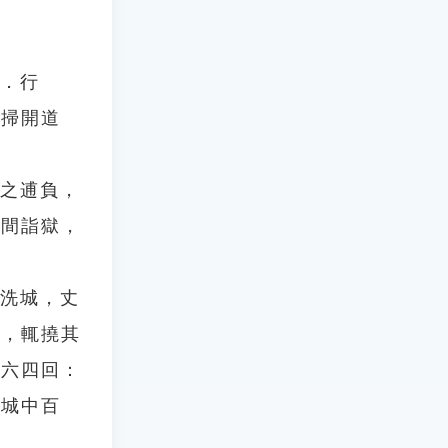
雅．行
，掃開道
年之逋負，
，間詣獄，
令洗城，丈
行，輒撓其
第六四回：
洗城中百