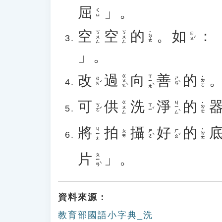
屈
」。
ㄑㄩ
空
空
的
。
如
：
ㄎㄨㄥ
ㄎㄨㄥ
˙ㄉㄜ
ㄖㄨˊ
」。
改
過
向
善
的
ㄍㄨㄛˋ
ㄒㄧㄤˋ
˙ㄉㄜ
ㄍㄞˇ
ㄕㄢˋ
可
供
洗
淨
的
ㄐㄧㄥˋ
ㄍㄨㄥ
˙ㄉㄜ
ㄎㄜˇ
ㄒㄧˇ
將
拍
攝
好
的
ㄐㄧㄤ
˙ㄉㄜ
ㄕㄜˋ
ㄏㄠˇ
ㄆㄞ
片
」。
ㄆㄧㄢˋ
資料來源：
教育部國語小字典_洗