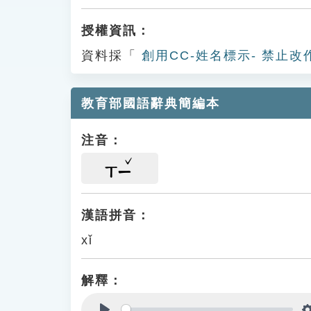
授權資訊：
資料採「
創用CC-姓名標示- 禁止改
教育部國語辭典簡編本
注音：
ㄒㄧ
漢語拼音：
xǐ
解釋：