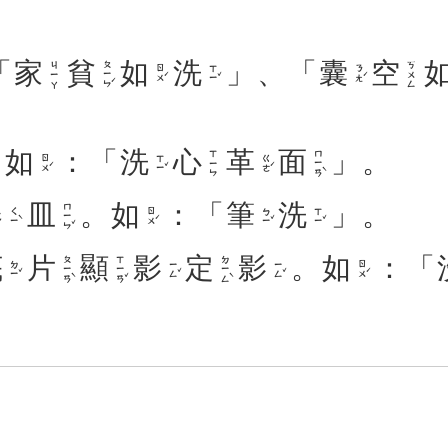
「
家
貧
如
洗
」、「
囊
空
ㄆㄧㄣˊ
ㄐㄧㄚ
ㄎㄨㄥ
ㄖㄨˊ
ㄒㄧˇ
ㄋㄤˊ
。
如
：「
洗
心
革
面
」。
ㄇㄧㄢˋ
ㄒㄧㄣ
ㄖㄨˊ
ㄒㄧˇ
ㄍㄜˊ
器
皿
。
如
：「
筆
洗
」。
ㄇㄧㄣˇ
ㄑㄧˋ
ㄖㄨˊ
ㄅㄧˇ
ㄒㄧˇ
底
片
顯
影
定
影
。
如
：「
ㄆㄧㄢˋ
ㄒㄧㄢˇ
ㄉㄧㄥˋ
ㄉㄧˇ
ㄧㄥˇ
ㄧㄥˇ
ㄖㄨˊ