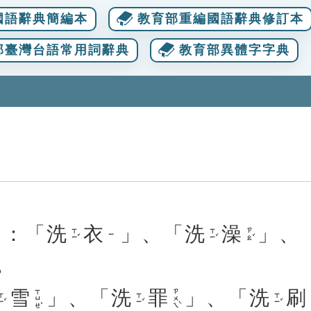
國語辭典簡編本
教育部重編國語辭典修訂本
部臺灣台語常用詞辭典
教育部異體字字典
：「
洗
衣
」、「
洗
澡
」、
ㄒㄧˇ
ㄒㄧˇ
ㄗㄠˇ
ㄧ
。
雪
」、「
洗
罪
」、「
洗
刷
ㄒㄩㄝˇ
ㄗㄨㄟˋ
ㄧˇ
ㄒㄧˇ
ㄒㄧˇ