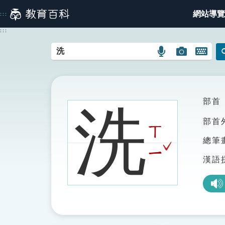
跳
網站導覽
:::
到
主
:::
要
內
語
圖
開
容
言
片
啟
搜
搜
鍵
尋
尋
盤
圖
圖
圖
部首
洗
示
示
示
部首
ㄒ
總筆
ˇ
ㄧ
漢語