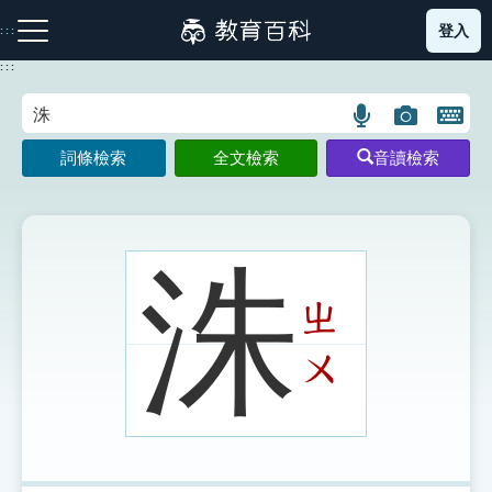
跳
登入
:::
到
主
:::
要
內
語
圖
開
容
注音索引圖示
筆畫索引圖示
部首索引表圖示
言
片
啟
詞條檢索
全文檢索
音讀檢索
搜
搜
鍵
尋
尋
盤
圖
圖
圖
示
示
示
洙
ㄓ
網站導覽
ㄨ
生字詞彙表
成語故事