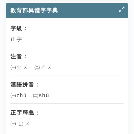
教育部異體字字典
字級：
正字
注音：
㈠ㄓㄨ ㈡ㄕㄨ
漢語拼音：
㈠zhū ㈡shū
正字釋義：
㈠ ㄓㄨ