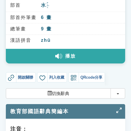
索引選單
ㄕㄨㄟˇ
部首
水
知識索引
部首外筆畫
6
畫
單字索引
總筆畫
9
畫
生命大百科索引
漢語拼音
zhū
遊戲專區
播放
教學應用
開啟關聯
列入收藏
QRcode分享
貓頭鷹博士
切換
切換辭典
教育部國語辭典簡編本
注音：