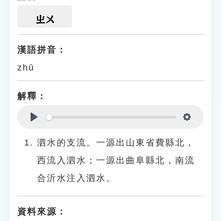
ㄓㄨ
漢語拼音：
zhū
解釋：
Play
Settings
泗水的支流。一源出山東省費縣北，
西流入泗水；一源出曲阜縣北，南流
合沂水注入泗水。
資料來源：