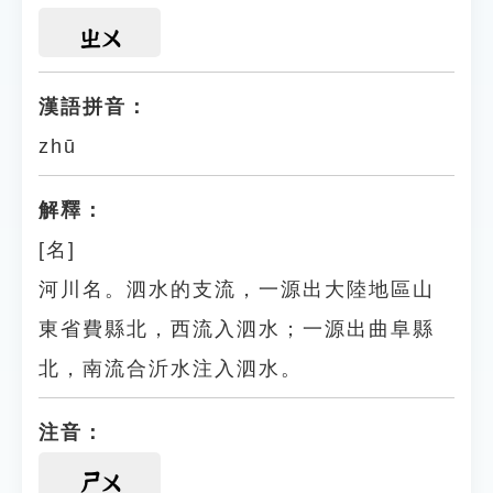
ㄓㄨ
漢語拼音：
zhū
解釋：
[名]
河川名。泗水的支流，一源出大陸地區山
東省費縣北，西流入泗水；一源出曲阜縣
北，南流合沂水注入泗水。
注音：
ㄕㄨ