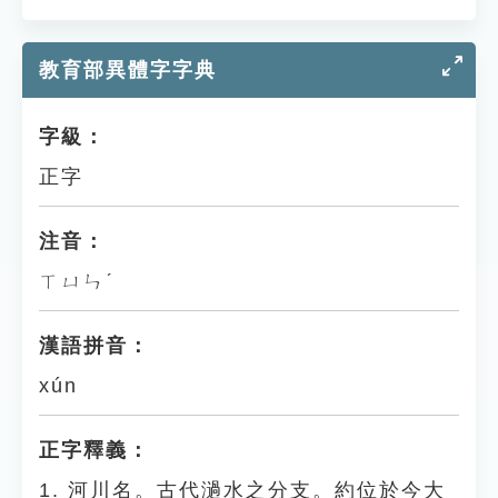
教育部異體字字典
字級：
正字
注音：
ㄒㄩㄣˊ
漢語拼音：
xún
正字釋義：
1. 河川名。古代濄水之分支。約位於今大