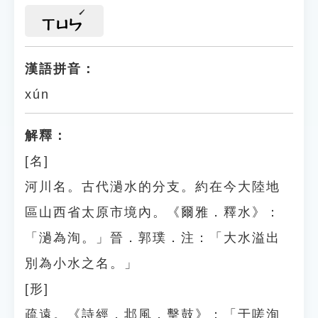
ㄒㄩㄣ
漢語拼音：
xún
解釋：
[名]
河川名。古代濄水的分支。約在今大陸地
區山西省太原市境內。《爾雅．釋水》：
「濄為洵。」晉．郭璞．注：「大水溢出
別為小水之名。」
[形]
疏遠。《詩經．邶風．擊鼓》：「于嗟洵