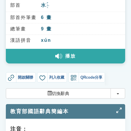
索引選單
ㄕㄨㄟˇ
部首
水
知識索引
部首外筆畫
6
畫
單字索引
總筆畫
9
畫
生命大百科索引
漢語拼音
xún
遊戲專區
播放
教學應用
開啟關聯
列入收藏
QRcode分享
貓頭鷹博士
切換
切換辭典
教育部國語辭典簡編本
注音：