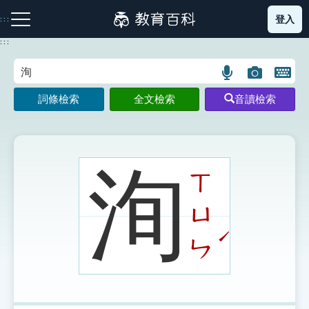
跳
登入
:::
到
主
:::
要
內
語
圖
開
容
注音索引圖示
筆畫索引圖示
部首索引表圖示
言
片
啟
詞條檢索
全文檢索
音讀檢索
搜
搜
鍵
尋
尋
盤
圖
圖
圖
示
示
示
洵
ㄒ
ㄩ
網站導覽
ˊ
ㄣ
生字詞彙表
成語故事