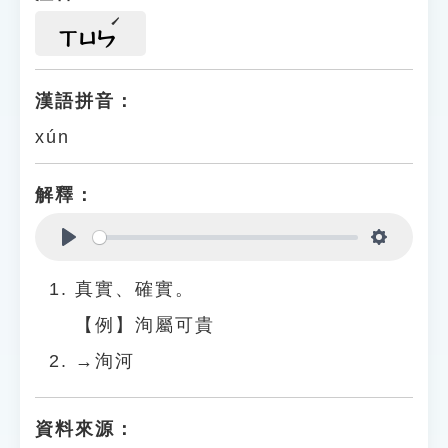
ㄒㄩㄣ
漢語拼音：
xún
解釋：
Play
Settings
真實、確實。
【例】洵屬可貴
→洵河
資料來源：