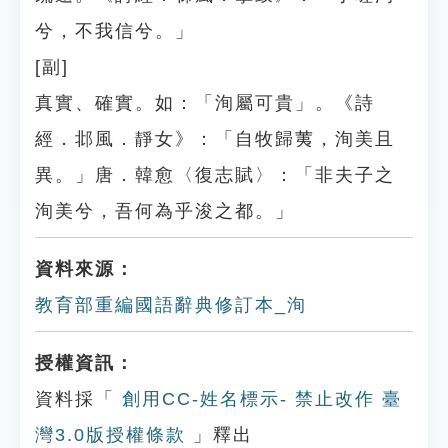
兮，不我信兮。」
[副]
真實、確實。如：「洵屬可貴」。《詩
經．邶風．靜女》：「自牧歸荑，洵美且
異。」唐．韓愈〈復志賦〉：「非夫子之
洵美兮，吾何為乎浚之都。」
資料來源：
教育部重編國語辭典修訂本_洵
授權資訊：
資料採「
創用CC-姓名標示- 禁止改作 臺
灣3.0版授權條款
」釋出