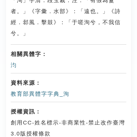
「洵」字清．段玉裁．注：「有假為敻
者。」《字彙．水部》：「遠也。」《詩
經．邶風．擊鼓》：「于嗟洵兮，不我信
兮。」
相關異體字：
汮
資料來源：
教育部異體字字典_洵
授權資訊：
創用CC-姓名標示-非商業性-禁止改作臺灣
3.0版授權條款