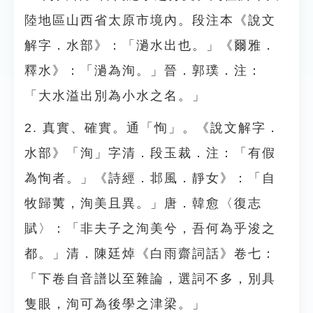
陸地區山西省太原市境內。段注本《說文
解字．水部》：「濄水出也。」《爾雅．
釋水》：「濄為洵。」晉．郭璞．注：
「大水溢出別為小水之名。」
2. 真實、確實。通「恂」。《說文解字．
水部》「洵」字清．段玉裁．注：「有假
為恂者。」《詩經．邶風．靜女》：「自
牧歸荑，洵美且異。」唐．韓愈〈復志
賦〉：「非夫子之洵美兮，吾何為乎浚之
都。」清．陳廷焯《白雨齋詞話》卷七：
「下卷自音譜以至雜論，選詞不多，別具
隻眼，洵可為後學之津梁。」