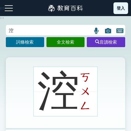
跳
登入
:::
到
主
:::
要
內
語
圖
開
容
注音索引圖示
筆畫索引圖示
部首索引表圖示
言
片
啟
詞條檢索
全文檢索
音讀檢索
搜
搜
鍵
尋
尋
盤
圖
圖
圖
示
示
示
涳
ㄎ
ㄨ
網站導覽
ㄥ
生字詞彙表
成語故事