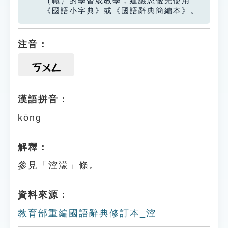
（職）的學習或教學，建議您優先使用
《國語小字典》或《國語辭典簡編本》。
注音：
ㄎㄨㄥ
漢語拼音：
kōng
解釋：
參見「涳濛」條。
資料來源：
教育部重編國語辭典修訂本_涳