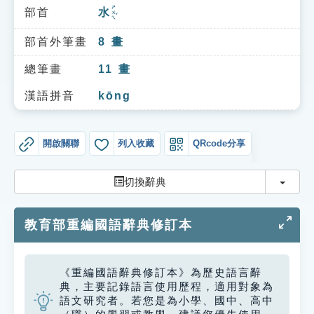
索引選單
ㄕㄨㄟˇ
部首
水
知識索引
部首外筆畫
8
畫
單字索引
總筆畫
11
畫
生命大百科索引
漢語拼音
kōng
遊戲專區
開啟關聯
列入收藏
QRcode分享
教學應用
切換
切換辭典
貓頭鷹博士
教育部重編國語辭典修訂本
《重編國語辭典修訂本》為歷史語言辭
典，主要記錄語言使用歷程，適用對象為
語文研究者。若您是為小學、國中、高中