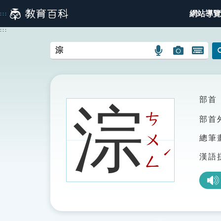
跳
網站導覽
:::
到
主
:::
要
內
語
圖
開
容
言
片
啟
搜
搜
鍵
尋
尋
盤
圖
圖
圖
部首
淙
示
示
示
ㄘ
部首
ㄨ
總筆
ˊ
漢語
ㄥ