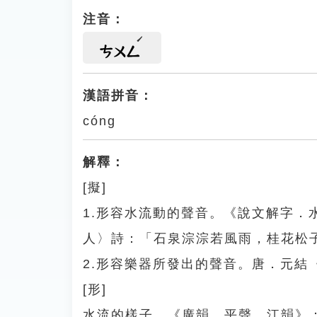
注音：
ㄘㄨㄥ
漢語拼音：
cóng
解釋：
[擬]
1.形容水流動的聲音。《說文解字
人〉詩：「石泉淙淙若風雨，桂花松
2.形容樂器所發出的聲音。唐．元結
[形]
水流的樣子。《廣韻．平聲．江韻》