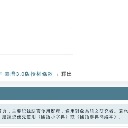
作 臺灣3.0版授權條款
」釋出
辭典，主要記錄語言使用歷程，適用對象為語文研究者。若
，建議您優先使用《國語小字典》或《國語辭典簡編本》。