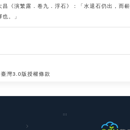
大昌《演繁露．卷九．浮石》：「水退石仍出，而
渾也。」
臺灣3.0版授權條款
:::