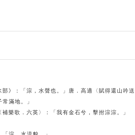
．水部》：「淙，水聲也。」唐．高適〈賦得還山吟
子常滿地。」
〈補樂歌．六英〉：「我有金石兮，擊拊淙淙。」
：「淙，水流貌。」