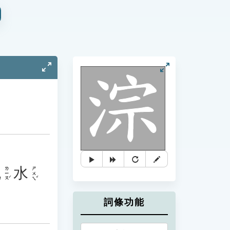
流
水
ㄌㄧㄡˊ
ㄕㄨㄟˇ
詞條功能