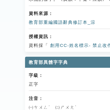
資料來源：
教育部重編國語辭典修訂本_淙
授權資訊：
資料採「
創用CC-姓名標示- 禁止改
教育部異體字字典
字級：
正字
注音：
㈠ㄘㄨㄥˊ ㈡ㄕㄨㄤˋ