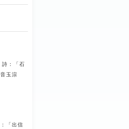
〉詩：「石
泉音玉淙
〉：「出信