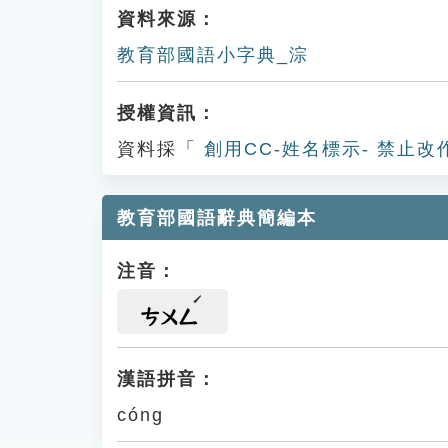
資料來源：
教育部國語小字典_淙
授權資訊：
資料採「
創用CC-姓名標示- 禁止改
教育部國語辭典簡編本
注音：
ㄘㄨㄥ
漢語拼音：
cóng