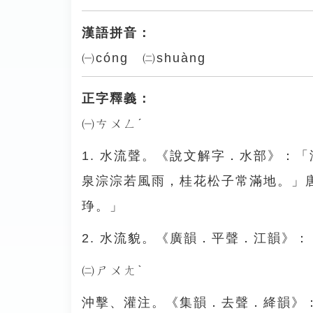
漢語拼音：
㈠cóng ㈡shuàng
正字釋義：
㈠ㄘㄨㄥˊ
1. 水流聲。《說文解字．水部》：
泉淙淙若風雨，桂花松子常滿地。」
琤。」
2. 水流貌。《廣韻．平聲．江韻》
㈡ㄕㄨㄤˋ
沖擊、灌注。《集韻．去聲．絳韻》