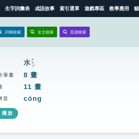
生字詞彙表
成語故事
索引選單
遊戲專區
教學應用
貓
詞條檢索
全文檢索
音讀檢索
ㄕㄨㄟˇ
水
8
畫
外筆畫
11
畫
畫
cóng
拼音
播放