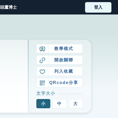
頭鷹博士
登入
教學模式
開啟關聯
列入收藏
QRcode分享
文字大小
小
中
大