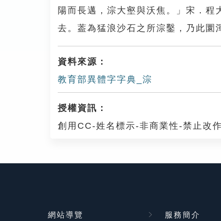
陽而長邁，淙大壑與沃焦。」宋．程
去。葢為猛浪沙石之所淙鑿，乃此圜
資料來源：
教育部異體字字典_淙
授權資訊：
創用CC-姓名標示-非商業性-禁止改作
網站導覽
服務簡介