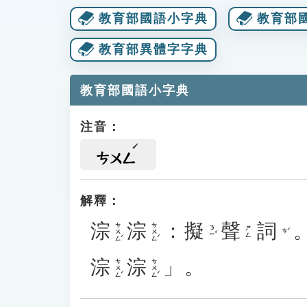
教育部國語小字典
教育部
教育部異體字字典
教育部國語小字典
注音：
ㄘㄨㄥ
解釋：
淙
淙
：
擬
聲
詞
ㄘㄨㄥˊ
ㄘㄨㄥˊ
ㄋㄧˇ
ㄕㄥ
ㄘˊ
淙
淙
」。
ㄘㄨㄥˊ
ㄘㄨㄥˊ