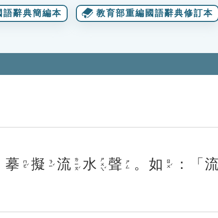
國語辭典簡編本
教育部重編國語辭典修訂本
。
摹
擬
流
水
聲
。
如
：「
ㄌㄧㄡˊ
ㄕㄨㄟˇ
ㄇㄛˊ
ㄋㄧˇ
ㄖㄨˊ
ㄕㄥ