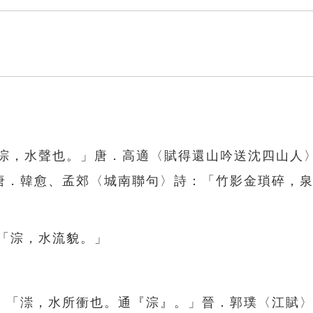
「淙，水聲也。」唐．高適〈賦得還山吟送沈四山人
唐．韓愈、孟郊〈城南聯句〉詩：「竹影金瑣碎，
：「淙，水流貌。」
：「漴，水所衝也。通『淙』。」晉．郭璞〈江賦