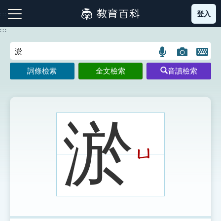
跳
登入
:::
到
主
:::
要
內
語
圖
開
容
注音索引圖示
筆畫索引圖示
部首索引表圖示
言
片
啟
詞條檢索
全文檢索
音讀檢索
搜
搜
鍵
尋
尋
盤
圖
圖
圖
示
示
示
淤
ㄩ
網站導覽
生字詞彙表
成語故事