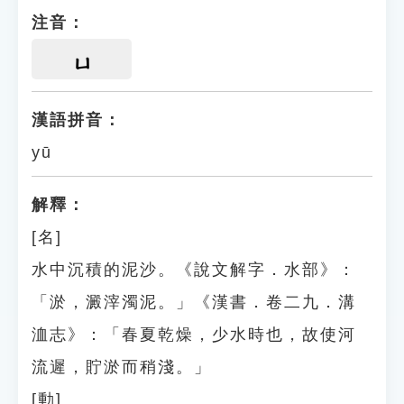
注音：
ㄩ
漢語拼音：
yū
解釋：
[名]
水中沉積的泥沙。《說文解字．水部》：
「淤，澱滓濁泥。」《漢書．卷二九．溝
洫志》：「春夏乾燥，少水時也，故使河
流遲，貯淤而稍淺。」
[動]