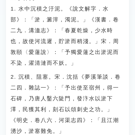
1. 水中沉積之汙泥。《說文解字．水
部》：「淤，澱滓，濁泥。」《漢書．卷
二九．溝洫志》：「春夏乾燥，少水時
也，故使河流遲，貯淤而稍淺。」宋．周
敦頤〈愛蓮說〉：「予獨愛蓮之出淤泥而
不染，濯清漣而不妖。」
2. 沉積、阻塞。宋．沈括《夢溪筆談．卷
二四．雜誌一》：「予出使至宿州，得一
石碑，乃唐人鑿六陡門，發汴水以淤下
澤，民獲其利，刻石以頌刺史之功。」
《明史．卷八六．河渠志四》：「且江潮
湧沙，淤塞難免。」