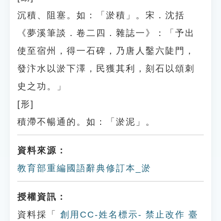
沉積、阻塞。如：「淤積」。宋．沈括
《夢溪筆談．卷二四．雜誌一》：「予出
使至宿州，得一石碑，乃唐人鑿六陡門，
發汴水以淤下澤，民獲其利，刻石以頌刺
史之功。」
[形]
積滯不暢通的。如：「淤泥」。
資料來源：
教育部重編國語辭典修訂本_淤
授權資訊：
資料採「
創用CC-姓名標示- 禁止改作 臺