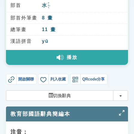
索引選單
ㄕㄨㄟˇ
部首
水
知識索引
部首外筆畫
8
畫
單字索引
總筆畫
11
畫
生命大百科索引
漢語拼音
yū
遊戲專區
播放
教學應用
開啟關聯
列入收藏
QRcode分享
貓頭鷹博士
切換
切換辭典
教育部國語辭典簡編本
注音：