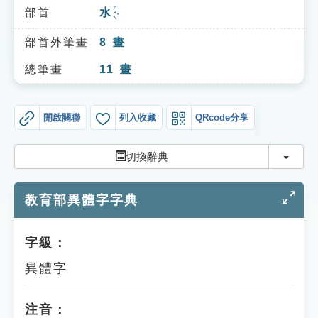
索引選單
ㄕㄨㄟˇ
部首
水
知識索引
部首外筆畫
8
畫
單字索引
總筆畫
11
畫
生命大百科索引
開啟關聯
列入收藏
QRcode分享
遊戲專區
切換
切換辭典
教學應用
教育部異體字字典
貓頭鷹博士
字級：
異體字
注音：