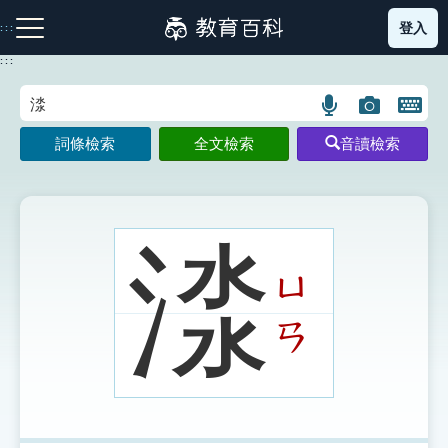
跳
登入
:::
到
主
:::
要
內
語
圖
開
容
注音索引圖示
筆畫索引圖示
部首索引表圖示
言
片
啟
詞條檢索
全文檢索
音讀檢索
搜
搜
鍵
尋
尋
盤
圖
圖
圖
示
示
示
渁
ㄩ
網站導覽
ㄢ
生字詞彙表
成語故事