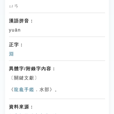
ㄩㄢ
漢語拼音：
yuān
正字：
淵
異體字/附錄字內容：
〔關鍵文獻〕
《
龍龕手鑑
．水部》。
資料來源：