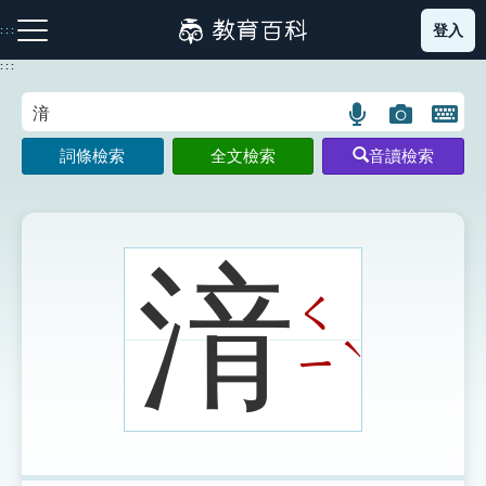
跳
登入
:::
到
主
:::
要
內
語
圖
開
容
注音索引圖示
筆畫索引圖示
部首索引表圖示
言
片
啟
詞條檢索
全文檢索
音讀檢索
搜
搜
鍵
尋
尋
盤
圖
圖
圖
示
示
示
湇
ㄑ
網站導覽
ˋ
ㄧ
生字詞彙表
成語故事