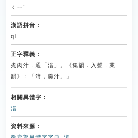
ㄑㄧˋ
漢語拼音：
qì
正字釋義：
煮肉汁，通「湆」。《集韻．入聲．業
韻》：「湇，羹汁。」
相關異體字：
湆
資料來源：
教育部異體字字典_湇