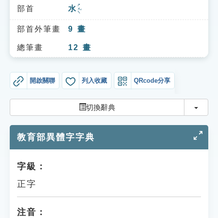
索引選單
ㄕㄨㄟˇ
部首
水
知識索引
部首外筆畫
9
畫
單字索引
總筆畫
12
畫
生命大百科索引
開啟關聯
列入收藏
QRcode分享
遊戲專區
切換
切換辭典
教學應用
教育部異體字字典
貓頭鷹博士
字級：
正字
注音：