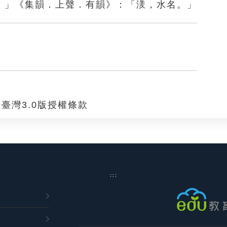
。」《集韻．上聲．有韻》：「湵，水名。」
臺灣3.0版授權條款
:::