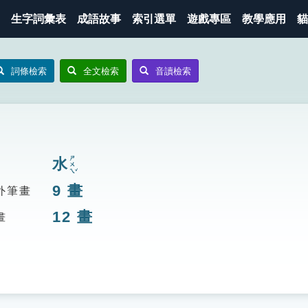
生字詞彙表
成語故事
索引選單
遊戲專區
教學應用
貓
詞條檢索
全文檢索
音讀檢索
ㄕㄨㄟˇ
水
9
畫
外筆畫
12
畫
畫