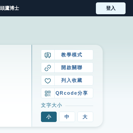
頭鷹博士
登入
教學模式
開啟關聯
列入收藏
QRcode分享
文字大小
小
中
大