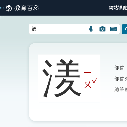
跳
網站導覽
:::
到
主
:::
要
內
語
圖
開
容
言
片
啟
搜
搜
鍵
尋
尋
盤
圖
圖
圖
湵
示
示
示
部首
ㄧ
ˇ
部首
ㄡ
總筆