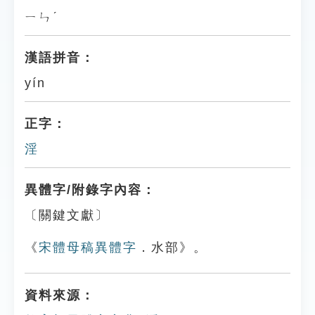
ㄧㄣˊ
漢語拼音：
yín
正字：
淫
異體字/附錄字內容：
〔關鍵文獻〕
《
宋體母稿異體字
．水部》。
資料來源：