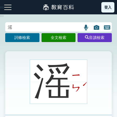
跳
登入
:::
到
主
:::
要
內
語
圖
開
容
注音索引圖示
筆畫索引圖示
部首索引表圖示
言
片
啟
詞條檢索
全文檢索
音讀檢索
搜
搜
鍵
尋
尋
盤
圖
圖
圖
示
示
示
滛
ㄧ
網站導覽
ˊ
ㄣ
生字詞彙表
成語故事