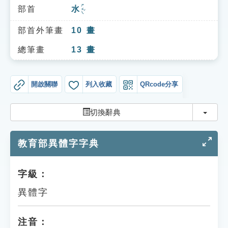
索引選單
ㄕㄨㄟˇ
部首
水
知識索引
部首外筆畫
10
畫
單字索引
總筆畫
13
畫
生命大百科索引
開啟關聯
列入收藏
QRcode分享
遊戲專區
切換
切換辭典
教學應用
教育部異體字字典
貓頭鷹博士
字級：
異體字
注音：