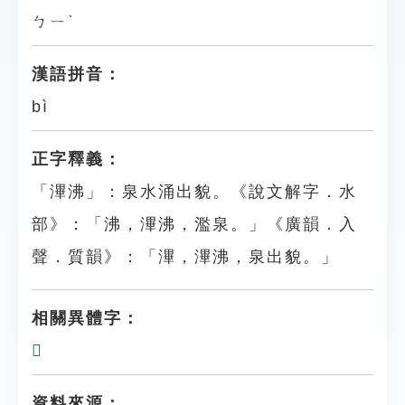
ㄅㄧˋ
漢語拼音：
bì
正字釋義：
「滭沸」：泉水涌出貌。《說文解字．水
部》：「沸，滭沸，濫泉。」《廣韻．入
聲．質韻》：「滭，滭沸，泉出貌。」
相關異體字：
𤅳
資料來源：