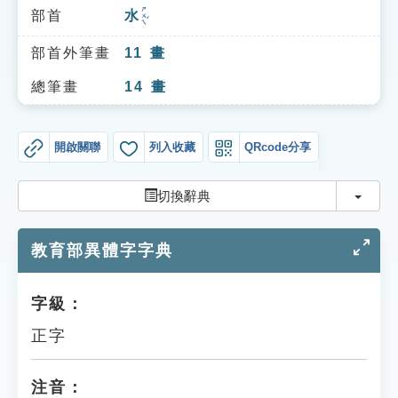
索引選單
ㄕㄨㄟˇ
部首
水
知識索引
部首外筆畫
11
畫
單字索引
總筆畫
14
畫
生命大百科索引
開啟關聯
列入收藏
QRcode分享
遊戲專區
切換
切換辭典
教學應用
教育部異體字字典
貓頭鷹博士
字級：
正字
注音：