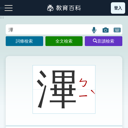
跳
登入
:::
到
主
:::
要
內
語
圖
開
容
注音索引圖示
筆畫索引圖示
部首索引表圖示
言
片
啟
詞條檢索
全文檢索
音讀檢索
搜
搜
鍵
尋
尋
盤
圖
圖
圖
示
示
示
滭
ㄅ
網站導覽
ˋ
ㄧ
生字詞彙表
成語故事