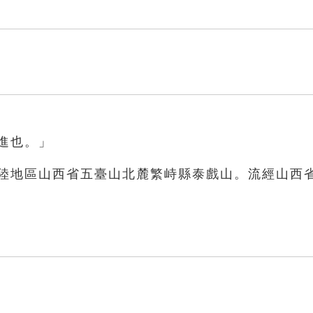
水進也。」
大陸地區山西省五臺山北麓繁峙縣泰戲山。流經山西