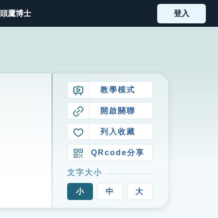
頭鷹博士
登入
教學模式
開啟關聯
列入收藏
QRcode分享
文字大小
小
中
大