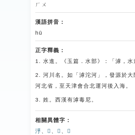
ㄏㄨ
漢語拼音：
hū
正字釋義：
1. 水進。《玉篇．水部》：「滹，
2. 河川名。如「滹沱河」，發源於
河北省，至天津會合北運河後入海。
3. 姓。西漢有滹毒尼。
相關異體字：
泘
、
𣼻
、
𣿋
、
𤀶