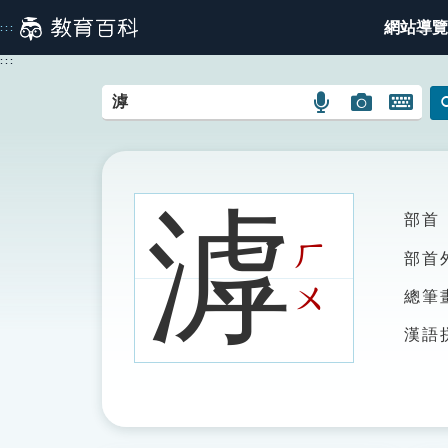
跳
網站導覽
:::
到
主
:::
要
內
語
圖
開
容
言
片
啟
搜
搜
鍵
尋
尋
盤
圖
圖
圖
滹
部首
示
示
示
ㄏ
部首
ㄨ
總筆
漢語