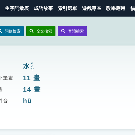
生字詞彙表
成語故事
索引選單
遊戲專區
教學應用
貓
詞條檢索
全文檢索
音讀檢索
ㄕㄨㄟˇ
水
11
畫
外筆畫
14
畫
畫
hū
拼音