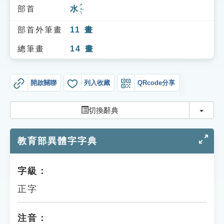
索引選單
ㄕㄨㄟˇ
部首
水
知識索引
部首外筆畫
11
畫
單字索引
總筆畫
14
畫
生命大百科索引
開啟關聯
列入收藏
QRcode分享
遊戲專區
切換
切換辭典
教學應用
教育部異體字字典
貓頭鷹博士
字級：
正字
注音：