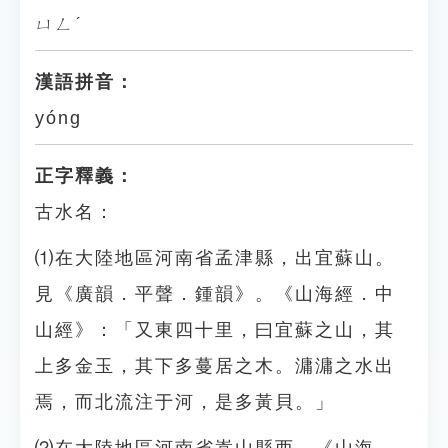
ㄩㄥˊ
漢語拼音：
yóng
正字釋義：
古水名：
⑴在大陸地區河南省孟津縣，出宜蘇山。
見《廣韻．平聲．鍾韻》。《山海經．中
山經》：「又東四十里，曰宜蘇之山，其
上多金玉，其下多蔓居之木。滽滽之水出
焉，而北流注于河，是多黃貝。」