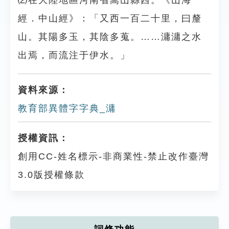
⑵在大陸地區河南省嵩山縣西。《山海
經．中山經》：「又西一百二十里，曰釐
山。其陽多玉，其陰多蒐。……滽滽之水
出焉，而流注于伊水。」
資料來源：
教育部異體字字典_滽
授權資訊：
創用CC-姓名標示-非商業性-禁止改作臺灣
3.0版授權條款