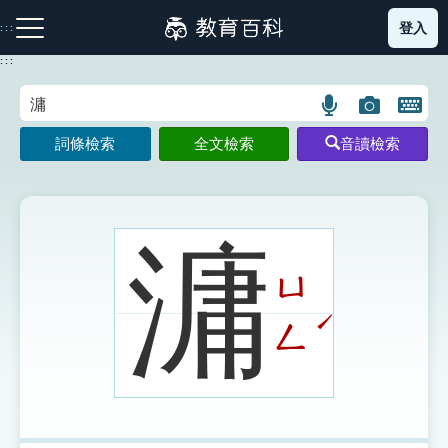
跳
登入
:::
到
主
:::
要
內
語
圖
開
容
注音索引圖示
筆畫索引圖示
部首索引表圖示
言
片
啟
詞條檢索
全文檢索
音讀檢索
搜
搜
鍵
尋
尋
盤
圖
圖
圖
示
示
示
滽
ㄩ
網站導覽
ˊ
ㄥ
生字詞彙表
成語故事