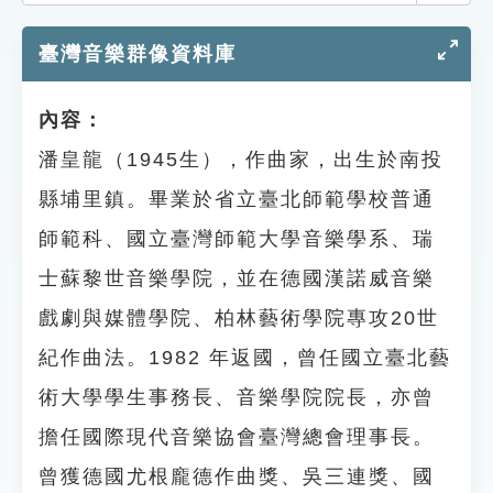
索引選單
臺灣音樂群像資料庫
知識索引
單字索引
內容：
生命大百科索引
潘皇龍（1945生），作曲家，出生於南投
縣埔里鎮。畢業於省立臺北師範學校普通
遊戲專區
師範科、國立臺灣師範大學音樂學系、瑞
教學應用
士蘇黎世音樂學院，並在德國漢諾威音樂
戲劇與媒體學院、柏林藝術學院專攻20世
貓頭鷹博士
紀作曲法。1982 年返國，曾任國立臺北藝
術大學學生事務長、音樂學院院長，亦曾
擔任國際現代音樂協會臺灣總會理事長。
曾獲德國尤根龐德作曲獎、吳三連獎、國