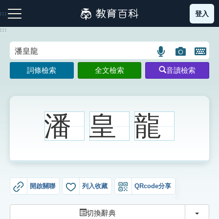
跳
登入
:::
到
主
:::
要
內
語
圖
開
容
注音索引圖示
筆畫索引圖示
部首索引表圖示
言
片
啟
詞條檢索
全文檢索
音讀檢索
搜
搜
鍵
尋
尋
盤
圖
圖
圖
示
示
示
潘
皇
龍
網站導覽
生字詞彙表
開啟關聯
列入收藏
QRcode分享
成語故事
切換
切換辭典