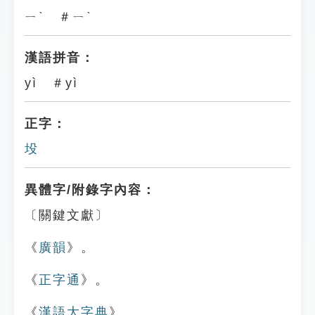
ㄧˋ ＃ㄧˋ
漢語拼音：
yì ＃yì
正字：
坄
異體字/附錄字內容：
〔關鍵文獻〕
《
廣韻
》。
《
正字通
》。
《
漢語大字典
》。