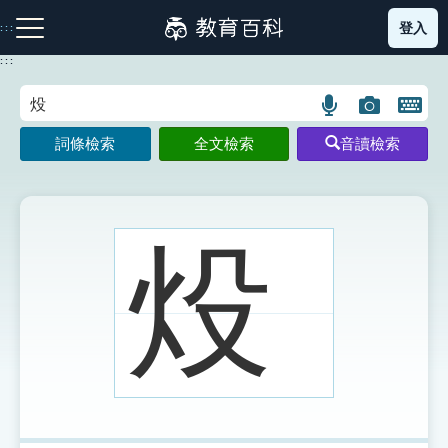
跳
登入
:::
到
主
:::
要
內
語
圖
開
容
注音索引圖示
筆畫索引圖示
部首索引表圖示
言
片
啟
詞條檢索
全文檢索
音讀檢索
搜
搜
鍵
尋
尋
盤
圖
圖
圖
示
示
示
炈
網站導覽
生字詞彙表
成語故事