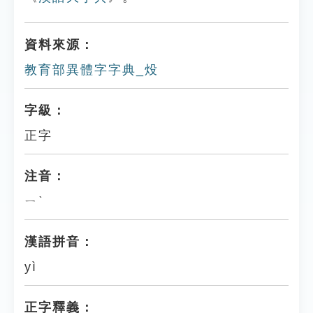
資料來源：
教育部異體字字典_炈
字級：
正字
注音：
ㄧˋ
漢語拼音：
yì
正字釋義：