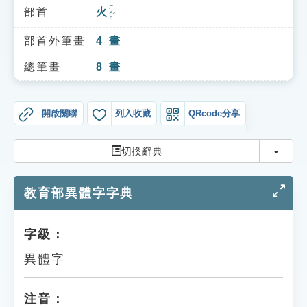
索引選單
ㄏㄨㄛˇ
部首
火
知識索引
部首外筆畫
4
畫
單字索引
總筆畫
8
畫
生命大百科索引
開啟關聯
列入收藏
QRcode分享
遊戲專區
切換
切換辭典
教學應用
教育部異體字字典
貓頭鷹博士
字級：
異體字
注音：