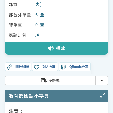
索引選單
ㄏㄨㄛˇ
部首
火
知識索引
部首外筆畫
5
畫
單字索引
總筆畫
9
畫
生命大百科索引
漢語拼音
jù
遊戲專區
播放
教學應用
開啟關聯
列入收藏
QRcode分享
貓頭鷹博士
切換
切換辭典
教育部國語小字典
注音：