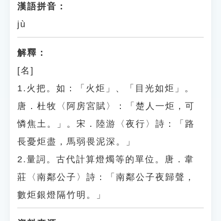
漢語拼音：
jù
解釋：
[名]
1.火把。如：「火炬」、「目光如炬」。
唐．杜牧〈阿房宮賦〉：「楚人一炬，可
憐焦土。」。宋．陸游〈夜行〉詩：「路
長憂炬盡，馬弱畏泥深。」
2.量詞。古代計算燈燭等的單位。唐．韋
莊〈南鄰公子〉詩：「南鄰公子夜歸聲，
數炬銀燈隔竹明。」