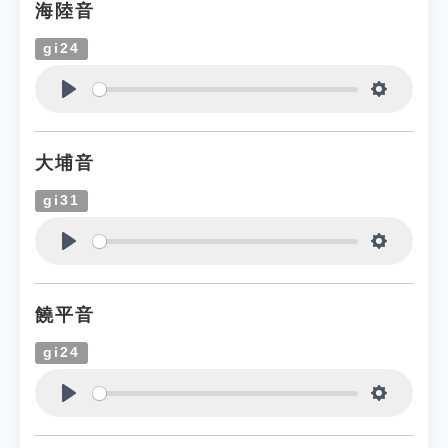
海陸音
gi24
Play
Settings
大埔音
gi31
Play
Settings
饒平音
gi24
Play
Settings