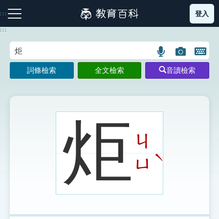
跳
登入
:::
到
主
:::
要
內
語
圖
開
容
注音索引圖示
筆畫索引圖示
部首索引表圖示
言
片
啟
詞條檢索
全文檢索
音讀檢索
搜
搜
鍵
尋
尋
盤
圖
圖
圖
示
示
示
炬
ㄐ
網站導覽
ˋ
ㄩ
生字詞彙表
成語故事