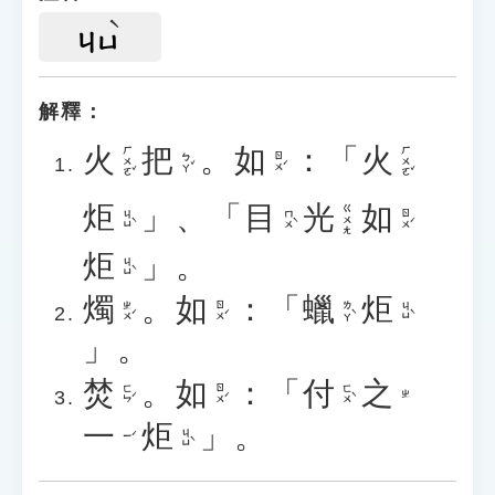
ㄐㄩ
解釋：
火
把
。
如
：「
火
ㄏㄨㄛˇ
ㄏㄨㄛˇ
ㄅㄚˇ
ㄖㄨˊ
炬
」、「
目
光
如
ㄍㄨㄤ
ㄐㄩˋ
ㄇㄨˋ
ㄖㄨˊ
炬
」。
ㄐㄩˋ
燭
。
如
：「
蠟
炬
ㄓㄨˊ
ㄖㄨˊ
ㄌㄚˋ
ㄐㄩˋ
」。
焚
。
如
：「
付
之
ㄈㄣˊ
ㄖㄨˊ
ㄈㄨˋ
ㄓ
一
炬
」。
ㄐㄩˋ
ㄧˊ