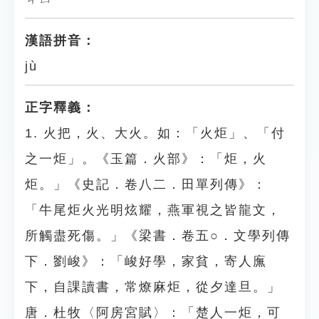
漢語拼音：
jù
正字釋義：
1. 火把，火、大火。如：「火炬」、「付
之一炬」。《玉篇．火部》：「炬，火
炬。」《史記．卷八二．田單列傳》：
「牛尾炬火光明炫耀，燕軍視之皆龍文，
所觸盡死傷。」《梁書．卷五○．文學列傳
下．劉峻》：「峻好學，家貧，寄人廡
下，自課讀書，常燎麻炬，從夕達旦。」
唐．杜牧〈阿房宮賦〉：「楚人一炬，可