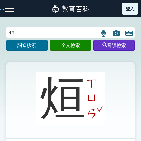
跳
登入
:::
到
主
:::
要
內
語
圖
開
容
注音索引圖示
筆畫索引圖示
部首索引表圖示
言
片
啟
詞條檢索
全文檢索
音讀檢索
搜
搜
鍵
尋
尋
盤
圖
圖
圖
示
示
示
烜
ㄒ
ㄩ
網站導覽
ˇ
ㄢ
生字詞彙表
成語故事