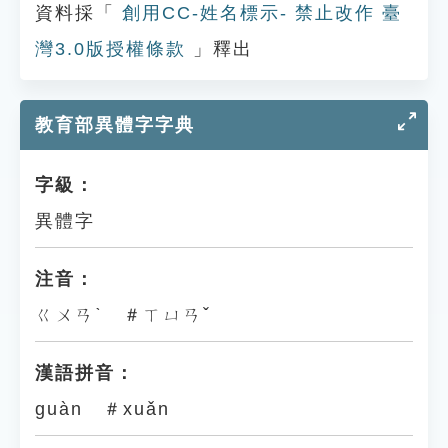
資料採「
創用CC-姓名標示- 禁止改作 臺
灣3.0版授權條款
」釋出
教育部異體字字典
字級：
異體字
注音：
ㄍㄨㄢˋ ＃ㄒㄩㄢˇ
漢語拼音：
guàn ＃xuǎn