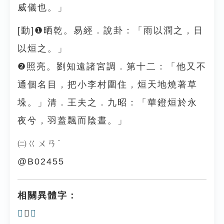
威儀也。」
[動]❶晒乾。易經．說卦：「雨以潤之，日
以烜之。」
❷照亮。劉知遠諸宮調．第十二：「他又不
通個名目，把小李村圍住，烜天地燒著草
垛。」清．王夫之．九昭：「華鐙烜於永
夜兮，羽蓋飄而陰晝。」
㈡ㄍㄨㄢˋ
@B02455
相關異體字：
𤉑
、
𤌓