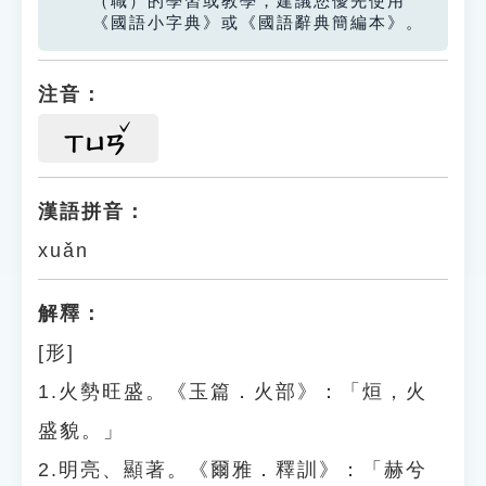
（職）的學習或教學，建議您優先使用
《國語小字典》或《國語辭典簡編本》。
注音：
ㄒㄩㄢ
漢語拼音：
xuǎn
解釋：
[形]
1.火勢旺盛。《玉篇．火部》：「烜，火
盛貌。」
2.明亮、顯著。《爾雅．釋訓》：「赫兮