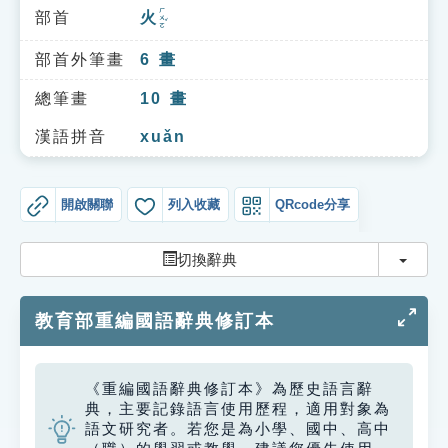
索引選單
ㄏㄨㄛˇ
部首
火
知識索引
部首外筆畫
6
畫
單字索引
總筆畫
10
畫
生命大百科索引
漢語拼音
xuǎn
遊戲專區
開啟關聯
列入收藏
QRcode分享
教學應用
切換
切換辭典
貓頭鷹博士
教育部重編國語辭典修訂本
《重編國語辭典修訂本》為歷史語言辭
典，主要記錄語言使用歷程，適用對象為
語文研究者。若您是為小學、國中、高中