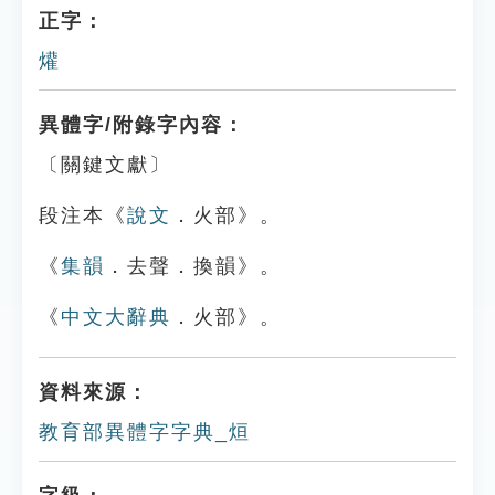
正字：
爟
異體字/附錄字內容：
〔關鍵文獻〕
段注本《
說文
．火部》。
《
集韻
．去聲．換韻》。
《
中文大辭典
．火部》。
資料來源：
教育部異體字字典_烜