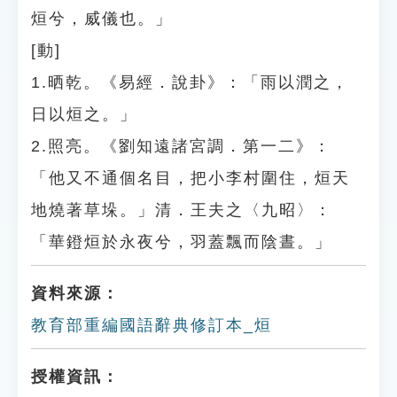
烜兮，威儀也。」
[動]
1.晒乾。《易經．說卦》：「雨以潤之，
日以烜之。」
2.照亮。《劉知遠諸宮調．第一二》：
「他又不通個名目，把小李村圍住，烜天
地燒著草垛。」清．王夫之〈九昭〉：
「華鐙烜於永夜兮，羽蓋飄而陰晝。」
資料來源：
教育部重編國語辭典修訂本_烜
授權資訊：