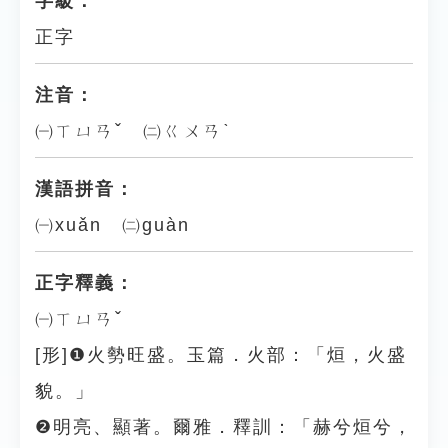
字級：
正字
注音：
㈠ㄒㄩㄢˇ ㈡ㄍㄨㄢˋ
漢語拼音：
㈠xuǎn ㈡guàn
正字釋義：
㈠ㄒㄩㄢˇ
[形]❶火勢旺盛。玉篇．火部：「烜，火盛
貌。」
❷明亮、顯著。爾雅．釋訓：「赫兮烜兮，