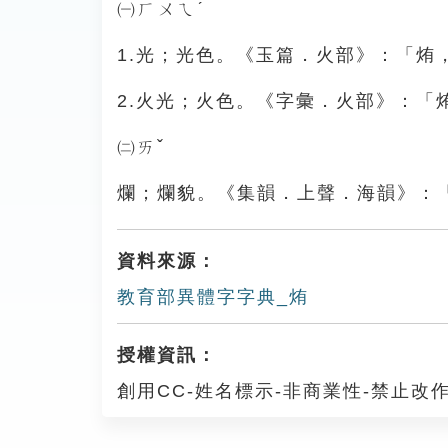
㈠ㄏㄨㄟˊ
1.光；光色。《玉篇．火部》：「
2.火光；火色。《字彙．火部》：
㈡ㄞˇ
爛；爛貌。《集韻．上聲．海韻》：
資料來源：
教育部異體字字典_烠
授權資訊：
創用CC-姓名標示-非商業性-禁止改作