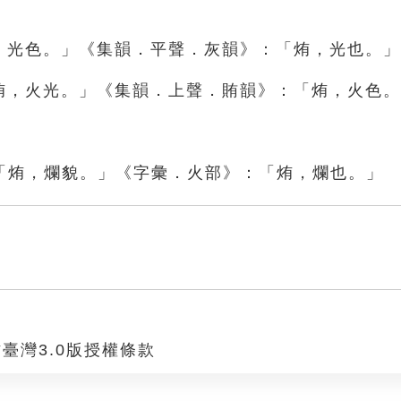
烠，光色。」《集韻．平聲．灰韻》：「烠，光也。」
「烠，火光。」《集韻．上聲．賄韻》：「烠，火色
「烠，爛貌。」《字彙．火部》：「烠，爛也。」
臺灣3.0版授權條款