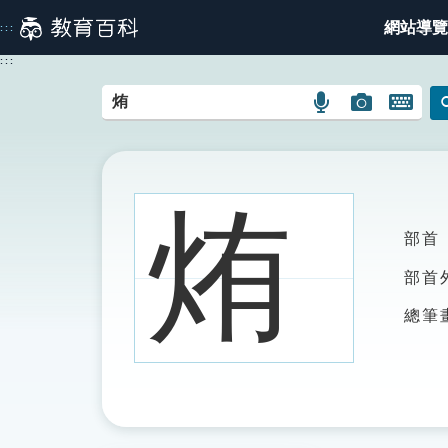
跳
網站導覽
:::
到
主
:::
要
內
語
圖
開
容
言
片
啟
搜
搜
鍵
尋
尋
盤
圖
圖
圖
烠
示
示
示
部首
部首
總筆