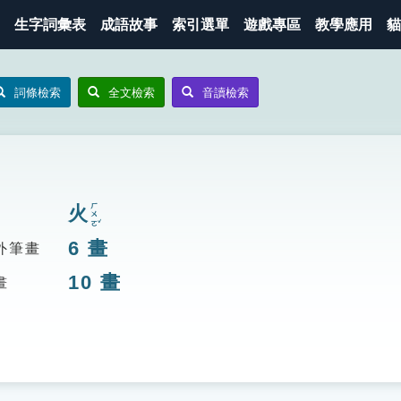
生字詞彙表
成語故事
索引選單
遊戲專區
教學應用
貓
詞條檢索
全文檢索
音讀檢索
ㄏㄨㄛˇ
火
6
畫
外筆畫
10
畫
畫