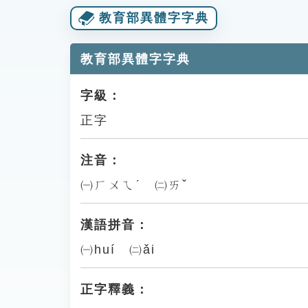
教育部異體字字典
教育部異體字字典
字級：
正字
注音：
㈠ㄏㄨㄟˊ ㈡ㄞˇ
漢語拼音：
㈠huí ㈡ǎi
正字釋義：