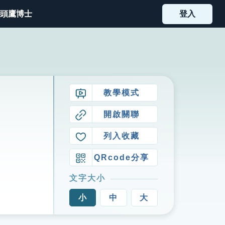
頭鷹博士
登入
教學模式
開啟關聯
列入收藏
QRcode分享
文字大小
小
中
大