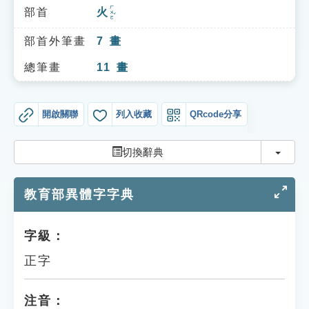
索引選單
ㄏㄨㄛˇ
部首
火
知識索引
部首外筆畫
7
畫
單字索引
總筆畫
11
畫
生命大百科索引
開啟關聯
列入收藏
QRcode分享
遊戲專區
切換
切換辭典
教學應用
教育部異體字字典
貓頭鷹博士
字級：
正字
注音：