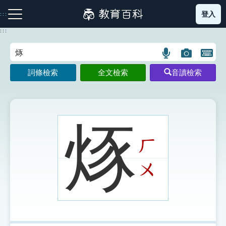
跳
登入
:::
到
主
:::
要
內
語
圖
開
容
注音索引圖示
筆畫索引圖示
部首索引表圖示
言
片
啟
詞條檢索
全文檢索
音讀檢索
搜
搜
鍵
尋
尋
盤
圖
圖
圖
示
示
示
烼
ㄏ
網站導覽
ㄨ
生字詞彙表
成語故事