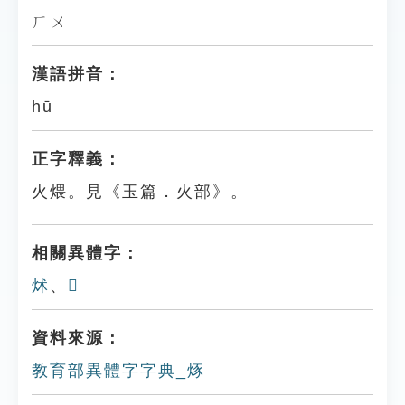
ㄏㄨ
漢語拼音：
hū
正字釋義：
火煨。見《玉篇．火部》。
相關異體字：
炢
、
𤊺
資料來源：
教育部異體字字典_烼