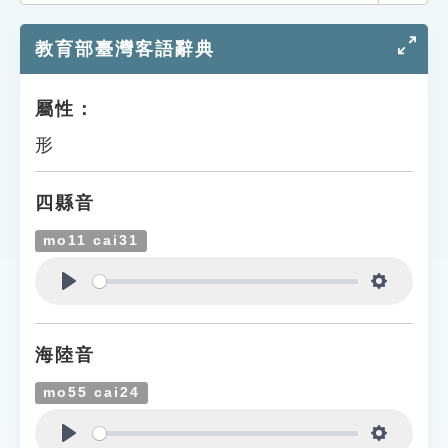
索引選單
教育部臺灣客語辭典
知識索引
單字索引
屬性：
生命大百科索引
形
遊戲專區
四縣音
教學應用
mo11 cai31
貓頭鷹博士
Play
Settings
海陸音
mo55 cai24