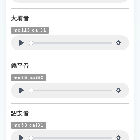
Play
Settings
大埔音
mo113 cai31
Play
Settings
饒平音
mo55 cai53
Play
Settings
詔安音
mo53 cai31