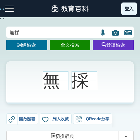
跳
登入
:::
到
主
:::
要
內
語
圖
開
容
注音索引圖示
筆畫索引圖示
部首索引表圖示
言
片
啟
詞條檢索
全文檢索
音讀檢索
搜
搜
鍵
尋
尋
盤
圖
圖
圖
示
示
示
無
採
網站導覽
生字詞彙表
開啟關聯
列入收藏
QRcode分享
成語故事
切換
切換辭典