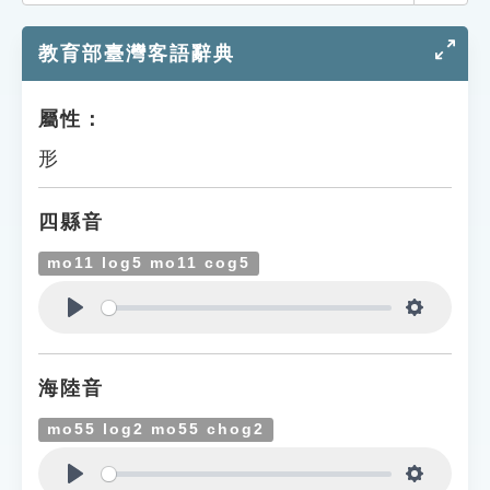
索引選單
教育部臺灣客語辭典
知識索引
單字索引
屬性：
生命大百科索引
形
遊戲專區
四縣音
教學應用
mo11 log5 mo11 cog5
貓頭鷹博士
Play
Settings
海陸音
mo55 log2 mo55 chog2