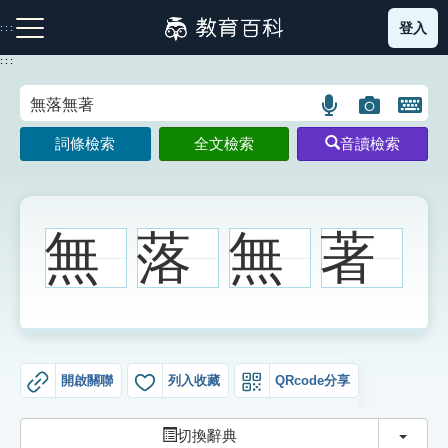
跳
登入
:::
到
主
:::
要
內
語
圖
開
容
注音索引圖示
筆畫索引圖示
部首索引表圖示
言
片
啟
詞條檢索
全文檢索
音讀檢索
搜
搜
鍵
尋
尋
盤
圖
圖
圖
示
示
示
無
落
無
著
網站導覽
生字詞彙表
開啟關聯
列入收藏
QRcode分享
成語故事
切換
切換辭典