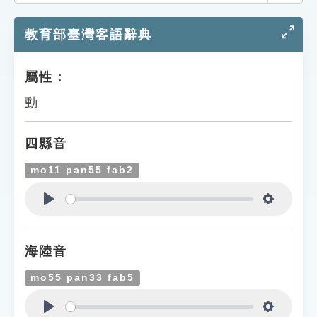
索引選單
教育部臺灣客語辭典
知識索引
單字索引
屬性：
生命大百科索引
動
遊戲專區
四縣音
教學應用
mo11 pan55 fab2
貓頭鷹博士
Play
Settings
海陸音
mo55 pan33 fab5