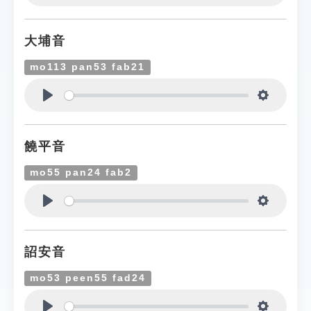
Play
Settings
大埔音
mo113 pan53 fab21
Play
Settings
饒平音
mo55 pan24 fab2
Play
Settings
詔安音
mo53 peen55 fad24