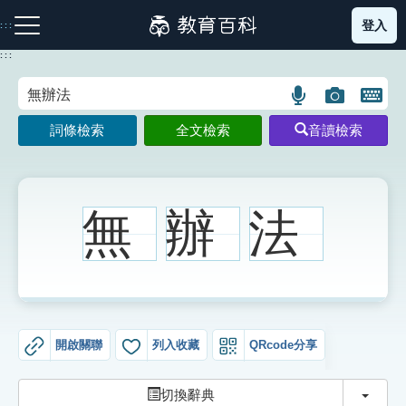
跳
登入
:::
到
主
:::
要
內
語
圖
開
容
注音索引圖示
筆畫索引圖示
部首索引表圖示
言
片
啟
詞條檢索
全文檢索
音讀檢索
搜
搜
鍵
尋
尋
盤
圖
圖
圖
示
示
示
無
辦
法
網站導覽
生字詞彙表
開啟關聯
列入收藏
QRcode分享
成語故事
切換
切換辭典