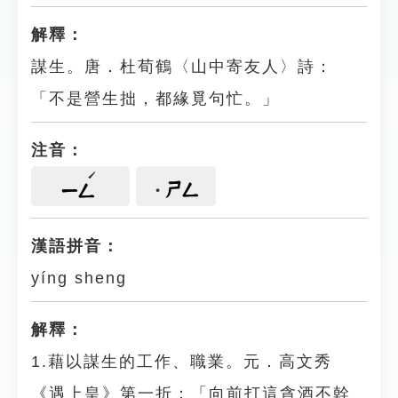
解釋：
謀生。唐．杜荀鶴〈山中寄友人〉詩：
「不是營生拙，都緣覓句忙。」
注音：
ㄕㄥ
ㄧㄥ
漢語拼音：
yíng sheng
解釋：
1.藉以謀生的工作、職業。元．高文秀
《遇上皇》第一折：「向前打這貪酒不幹