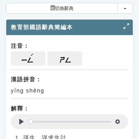
索引選單
切換
切換辭典
知識索引
教育部國語辭典簡編本
單字索引
生命大百科索引
注音：
遊戲專區
ㄧㄥ
ㄕㄥ
教學應用
漢語拼音：
yíng shēng
貓頭鷹博士
解釋：
Play
Settings
謀生、謀求生計。