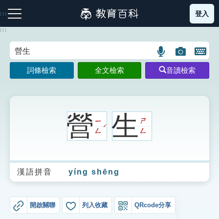
跳
登入
:::
到
主
:::
要
內
語
圖
開
容
注音索引圖示
筆畫索引圖示
部首索引表圖示
言
片
啟
詞條檢索
全文檢索
音讀檢索
搜
搜
鍵
尋
尋
盤
圖
圖
圖
示
示
示
營
生
ㄧ
ㄕ
ˊ
ㄥ
ㄥ
網站導覽
漢語拼音
yíng shēng
生字詞彙表
成語故事
開啟關聯
列入收藏
QRcode分享