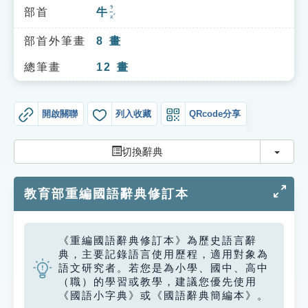
索引選單
ㄋㄧㄡˊ
部首
牛
知識索引
部首外筆畫
8
畫
單字索引
總筆畫
12
畫
生命大百科索引
開啟關聯
列入收藏
QRcode分享
遊戲專區
切換
切換辭典
教學應用
教育部重編國語辭典修訂本
貓頭鷹博士
《重編國語辭典修訂本》為歷史語言辭
典，主要記錄語言使用歷程，適用對象為
語文研究者。若您是為小學、國中、高中
（職）的學習或教學，建議您優先使用
《國語小字典》或《國語辭典簡編本》。