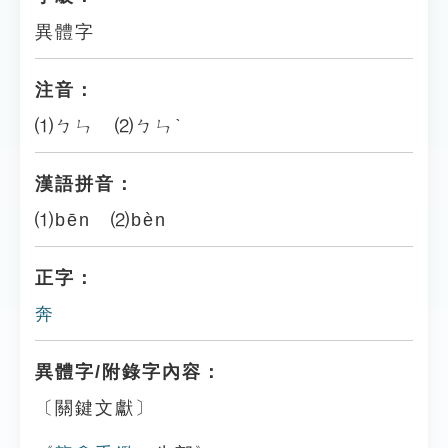
異體字
注音：
⑴ㄅㄣ ⑵ㄅㄣˋ
漢語拼音：
⑴bēn ⑵bèn
正字：
奔
異體字/附錄字內容：
〔關鍵文獻〕