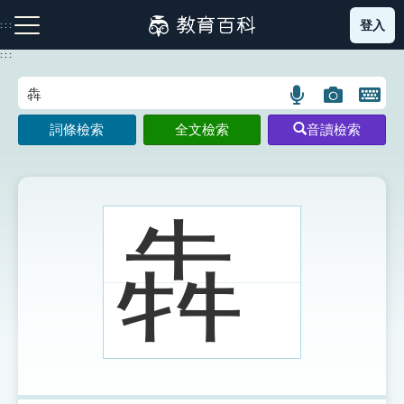
跳
登入
:::
到
主
:::
要
內
語
圖
開
容
注音索引圖示
筆畫索引圖示
部首索引表圖示
言
片
啟
詞條檢索
全文檢索
音讀檢索
搜
搜
鍵
尋
尋
盤
圖
圖
圖
示
示
示
犇
網站導覽
生字詞彙表
成語故事