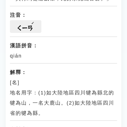
注音：
ㄑㄧㄢ
漢語拼音：
qián
解釋：
[名]
地名用字：(1)如大陸地區四川犍為縣北的
犍為山，一名大鹿山。(2)如大陸地區四川
省的犍為縣。