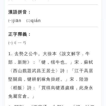
漢語拼音：
㈠jiān ㈡qián
正字釋義：
㈠ㄐㄧㄢ
1. 去勢之公牛。大徐本《說文解字．牛
部．新附》：「犍，犗牛也。」宋．蘇軾
〈西山戲題武昌王居士〉詩：「江干高居
堅關扃，犍耕躬稼角掛經。」宋．陸游
〈稻飯〉詩：「買得烏犍遇歲穰，此身永
免屬官倉。」