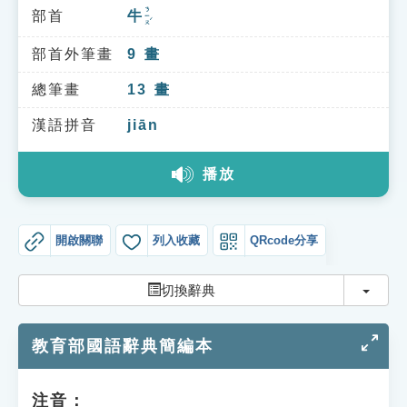
索引選單
ㄋㄧㄡˊ
部首
牛
知識索引
部首外筆畫
9
畫
單字索引
總筆畫
13
畫
生命大百科索引
漢語拼音
jiān
遊戲專區
播放
教學應用
開啟關聯
列入收藏
QRcode分享
貓頭鷹博士
切換
切換辭典
教育部國語辭典簡編本
注音：