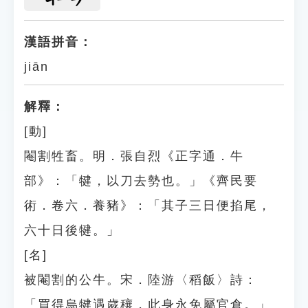
漢語拼音：
jiān
解釋：
[動]
閹割牲畜。明．張自烈《正字通．牛
部》：「犍，以刀去勢也。」《齊民要
術．卷六．養豬》：「其子三日便掐尾，
六十日後犍。」
[名]
被閹割的公牛。宋．陸游〈稻飯〉詩：
「買得烏犍遇歲穰，此身永免屬官倉。」