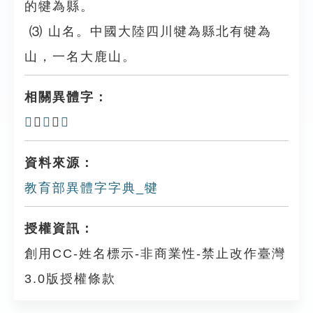
的犍為縣。
⑶ 山名。中國大陸四川犍為縣北有犍為
山，一名大鹿山。
相關異體字：
𤚳
、
㸫
、
㹇
資料來源：
教育部異體字字典_犍
授權資訊：
創用CC-姓名標示-非商業性-禁止改作臺灣
3.0版授權條款