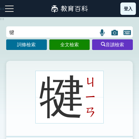
跳
登入
:::
到
主
:::
要
內
語
圖
開
容
注音索引圖示
筆畫索引圖示
部首索引表圖示
言
片
啟
詞條檢索
全文檢索
音讀檢索
搜
搜
鍵
尋
尋
盤
圖
圖
圖
示
示
示
犍
ㄐ
ㄧ
網站導覽
ㄢ
生字詞彙表
成語故事