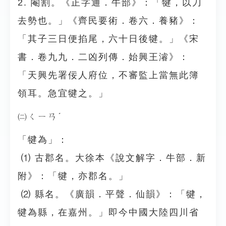
2. 閹割。《正字通．牛部》：「犍，以刀
去勢也。」《齊民要術．卷六．養豬》：
「其子三日便掐尾，六十日後犍。」《宋
書．卷九九．二凶列傳．始興王濬》：
「天興先署佞人府位，不審監上當無此簿
領耳。急宜犍之。」
㈡ㄑㄧㄢˊ
「犍為」：
⑴ 古郡名。大徐本《說文解字．牛部．新
附》：「犍，亦郡名。」
⑵ 縣名。《廣韻．平聲．仙韻》：「犍，
犍為縣，在嘉州。」即今中國大陸四川省