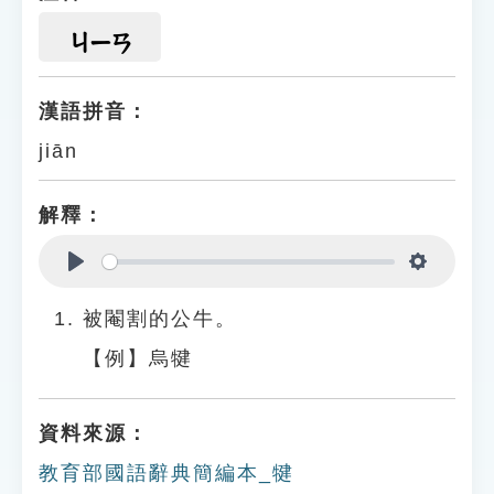
ㄐㄧㄢ
漢語拼音：
jiān
解釋：
Play
Settings
被閹割的公牛。
【例】烏犍
資料來源：
教育部國語辭典簡編本_犍