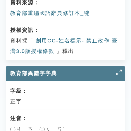
資料來源：
教育部重編國語辭典修訂本_犍
授權資訊：
資料採「
創用CC-姓名標示- 禁止改作 臺
灣3.0版授權條款
」釋出
教育部異體字字典
字級：
正字
注音：
㈠ㄐㄧㄢ ㈡ㄑㄧㄢˊ