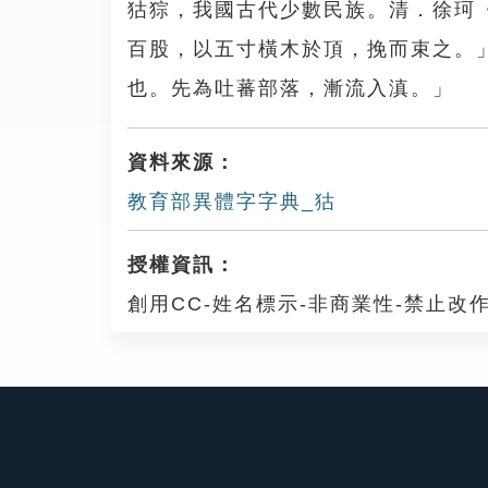
狜猔，我國古代少數民族。清．徐珂
百股，以五寸橫木於頂，挽而束之。
也。先為吐蕃部落，漸流入滇。」
資料來源：
教育部異體字字典_狜
授權資訊：
創用CC-姓名標示-非商業性-禁止改作