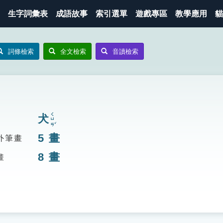
生字詞彙表
成語故事
索引選單
遊戲專區
教學應用
貓
詞條檢索
全文檢索
音讀檢索
ㄑㄩㄢˇ
犬
5
畫
外筆畫
8
畫
畫