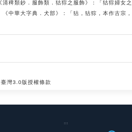
《清稗類鈔．服飾類．狜猔之服飾》：「狜猔婦女
」《中華大字典．犬部》：「狜，狜猔，本作古宗
臺灣3.0版授權條款
:::