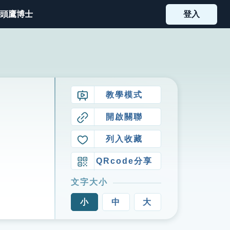
頭鷹博士
登入
教學模式
開啟關聯
列入收藏
QRcode分享
文字大小
小
中
大