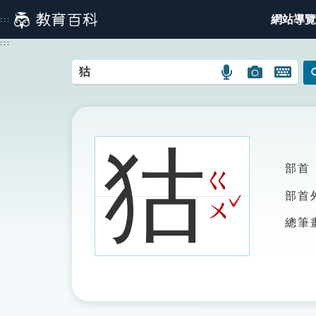
跳
網站導覽
:::
到
主
:::
要
內
語
圖
開
容
言
片
啟
搜
搜
鍵
尋
尋
盤
圖
圖
圖
狜
示
示
示
部首
ㄍ
ˇ
部首
ㄨ
總筆