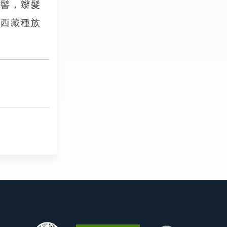
之髻，辮髮
，西藏種族