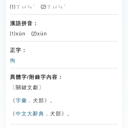
⑴ㄒㄩㄣˊ ⑵ㄒㄩㄣˋ
漢語拼音：
⑴xún ⑵xùn
正字：
徇
異體字/附錄字內容：
〔關鍵文獻〕
《
字彙
．犬部》。
《
中文大辭典
．犬部》。