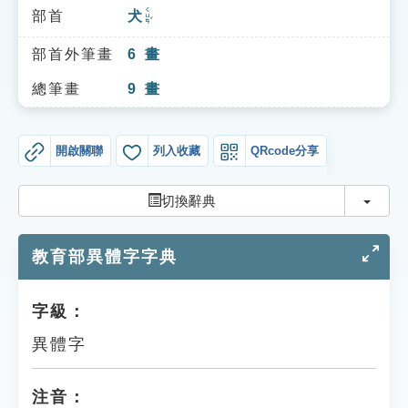
索引選單
ㄑㄩㄢˇ
部首
犬
知識索引
部首外筆畫
6
畫
單字索引
總筆畫
9
畫
生命大百科索引
開啟關聯
列入收藏
QRcode分享
遊戲專區
切換
切換辭典
教學應用
教育部異體字字典
貓頭鷹博士
字級：
異體字
注音：