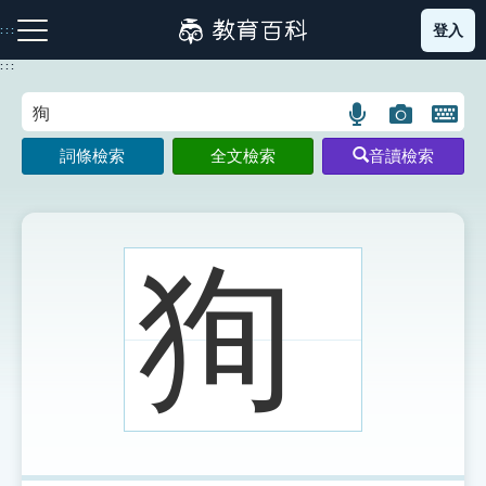
跳
登入
:::
到
主
:::
要
內
語
圖
開
容
注音索引圖示
筆畫索引圖示
部首索引表圖示
言
片
啟
詞條檢索
全文檢索
音讀檢索
搜
搜
鍵
尋
尋
盤
圖
圖
圖
示
示
示
狥
網站導覽
生字詞彙表
成語故事