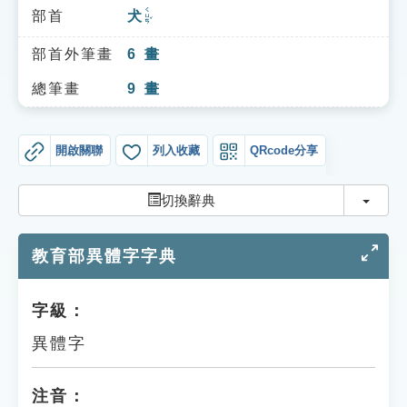
索引選單
ㄑㄩㄢˇ
部首
犬
知識索引
部首外筆畫
6
畫
單字索引
總筆畫
9
畫
生命大百科索引
開啟關聯
列入收藏
QRcode分享
遊戲專區
切換
切換辭典
教學應用
教育部異體字字典
貓頭鷹博士
字級：
異體字
注音：