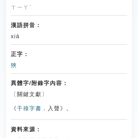
ㄒㄧㄚˊ
漢語拼音：
xiá
正字：
狹
異體字/附錄字內容：
〔關鍵文獻〕
《
干祿字書
．入聲》。
資料來源：