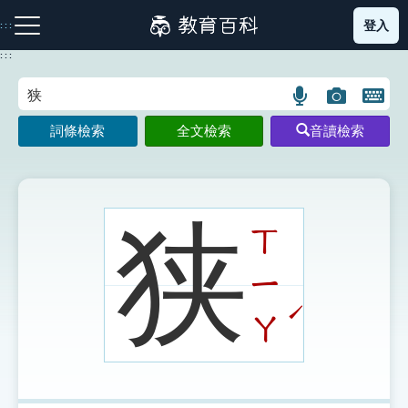
跳
登入
:::
到
主
:::
要
內
語
圖
開
容
注音索引圖示
筆畫索引圖示
部首索引表圖示
言
片
啟
詞條檢索
全文檢索
音讀檢索
搜
搜
鍵
尋
尋
盤
圖
圖
圖
示
示
示
狭
ㄒ
ㄧ
網站導覽
ˊ
ㄚ
生字詞彙表
成語故事