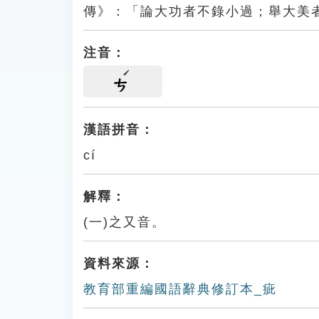
傳》：「論大功者不錄小過；舉大美
注音：
ㄘ
漢語拼音：
cí
解釋：
(一)之又音。
資料來源：
教育部重編國語辭典修訂本_疵