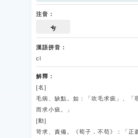
注音：
ㄘ
漢語拼音：
cī
解釋：
[名]
毛病、缺點。如：「吹毛求疵」、「
而求小疵。」
[動]
苛求、責備。《荀子．不苟》：「正