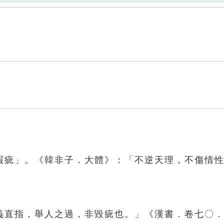
瑕疵」。《韓非子．大體》：「不逆天理，不傷情
義直指，舉人之過，非毀疵也。」《漢書．卷七〇