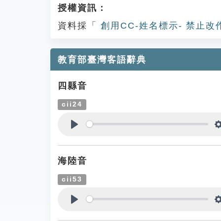
授權資訊：
資料採「
創用CC-姓名標示- 禁止改
教育部臺灣客語辭典
四縣音
cii24
Play
海陸音
cii53
Play