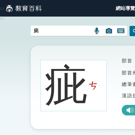
跳
網站導覽
:::
到
主
:::
要
內
語
圖
開
容
言
片
啟
搜
搜
鍵
尋
尋
盤
圖
圖
圖
部首
疵
示
示
示
部首
ㄘ
總筆
漢語