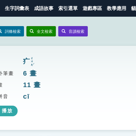
生字詞彙表
成語故事
索引選單
遊戲專區
教學應用
貓
詞條檢索
全文檢索
音讀檢索
ㄔㄨㄤˊ
疒
6
畫
外筆畫
11
畫
畫
cī
拼音
播放