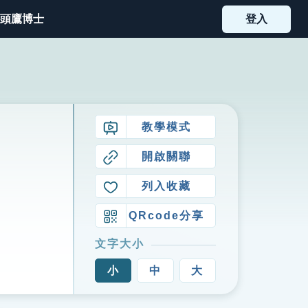
頭鷹博士
登入
教學模式
開啟關聯
列入收藏
QRcode分享
文字大小
小
中
大