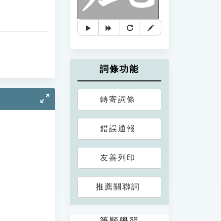
詞條功能
轉寄詞條
錯誤通報
友善列印
推薦關聯詞
筆順學習