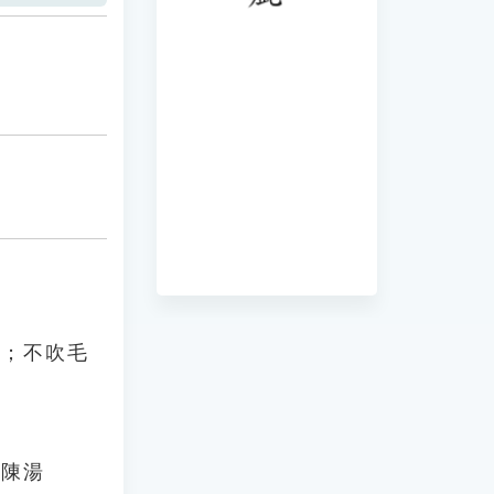
性；不吹毛
．陳湯