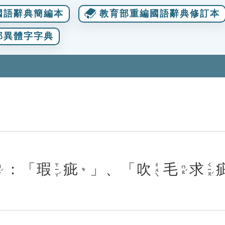
國語辭典簡編本
教育部重編國語辭典修訂本
部異體字字典
：「
瑕
疵
」、「
吹
毛
求
ㄒㄧㄚˊ
ㄑㄧㄡˊ
ㄔㄨㄟ
ˊ
ㄇㄠˊ
ㄘ