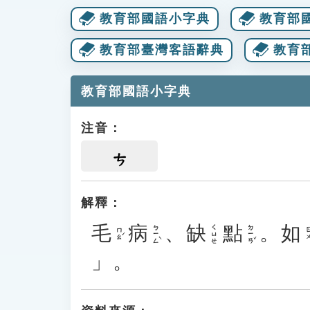
教育部國語小字典
教育部
教育部臺灣客語辭典
教育
教育部國語小字典
注音：
ㄘ
解釋：
毛
病
、
缺
點
。
如
ㄅㄧㄥˋ
ㄉㄧㄢˇ
ㄑㄩㄝ
ㄇㄠˊ
ㄖㄨ
」。