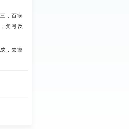
卷三．百病
直，角弓反
不成，去痓