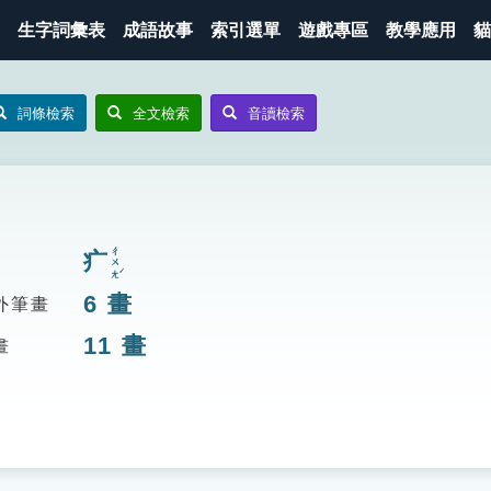
生字詞彙表
成語故事
索引選單
遊戲專區
教學應用
貓
詞條檢索
全文檢索
音讀檢索
ㄔㄨㄤˊ
疒
6
畫
外筆畫
11
畫
畫