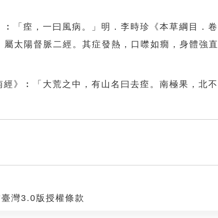
韻》︰「痓，一曰風病。」明．李時珍《本草綱目．
，屬太陽督脈二經。其症發熱，口噤如癇，身體強
荒南經》︰「大荒之中，有山名曰去痓。南極果，北
臺灣3.0版授權條款