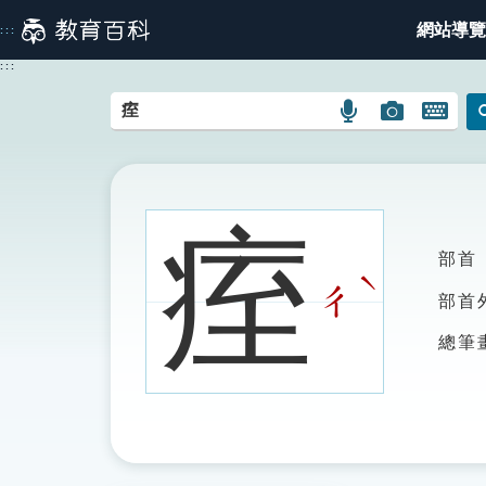
跳
網站導覽
:::
到
主
:::
要
內
語
圖
開
容
言
片
啟
搜
搜
鍵
尋
尋
盤
圖
圖
圖
痓
示
示
示
部首
ˋ
ㄔ
部首
總筆