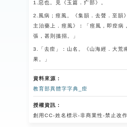
1.惡也。見《玉篇．疒部》。
2.風病；痙風。《集韻．去聲．至
主治藥上．痙風》︰「痙風，即痓病
張，甚則搐搦。」
3.「去痓」：山名。《山海經．大
果。」
資料來源：
教育部異體字字典_痓
授權資訊：
創用CC-姓名標示-非商業性-禁止改作