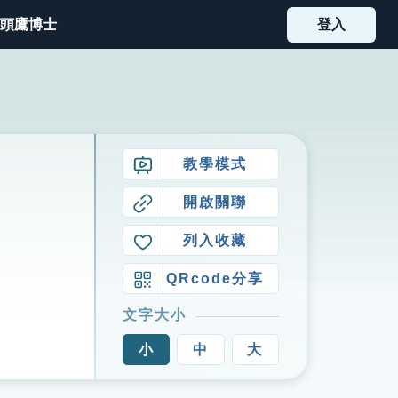
頭鷹博士
登入
教學模式
開啟關聯
列入收藏
QRcode分享
文字大小
小
中
大