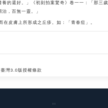
潑養的還好。」《初刻拍案驚奇》卷一一：「那三
調治，百無一靈。」
塞而在皮膚上所形成之丘疹。如：「青春痘」。
臺灣3.0版授權條款
:::