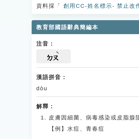
資料採「
創用CC-姓名標示- 禁止改
教育部國語辭典簡編本
注音：
ㄉㄡ
漢語拼音：
dòu
解釋：
皮膚因細菌、病毒感染或皮脂腺
【例】水痘、青春痘