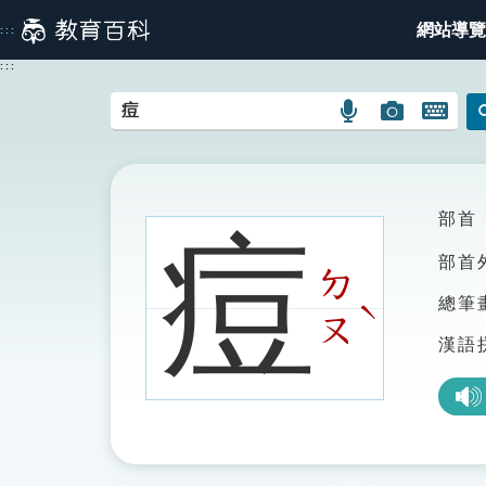
跳
網站導覽
:::
到
主
:::
要
內
語
圖
開
容
言
片
啟
搜
搜
鍵
尋
尋
盤
圖
圖
圖
部首
痘
示
示
示
部首
ㄉ
總筆
ˋ
ㄡ
漢語