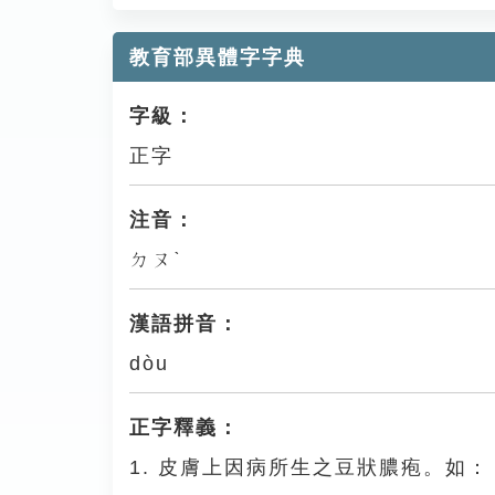
教育部異體字字典
字級：
正字
注音：
ㄉㄡˋ
漢語拼音：
dòu
正字釋義：
1. 皮膚上因病所生之豆狀膿疱。如