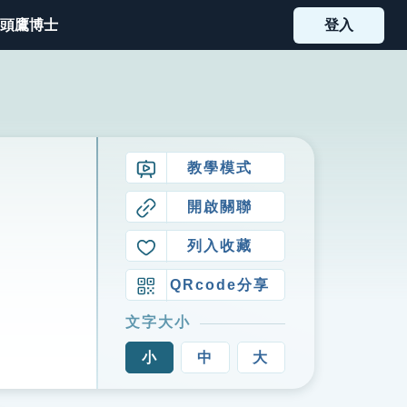
頭鷹博士
登入
教學模式
開啟關聯
列入收藏
QRcode分享
文字大小
小
中
大