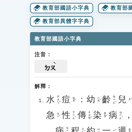
教育部國語小字典
教育部
教育部異體字字典
教育部國語小字典
注音：
ㄉㄡ
解釋：
水
痘
：
幼
齡
兒
ㄕㄨㄟˇ
ㄌㄧㄥˊ
ㄉㄡˋ
ㄧㄡˋ
ㄦˊ
急
性
傳
染
病
ㄒㄧㄥˋ
ㄔㄨㄢˊ
ㄅㄧㄥˋ
ㄐㄧˊ
ㄖㄢˇ
，
病
程
約
一
週
ㄅㄧㄥˋ
ㄔㄥˊ
ㄩㄝ
ㄓㄡ
ㄧˋ