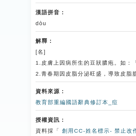
漢語拼音：
dòu
解釋：
[名]
1.皮膚上因病所生的豆狀膿疱。如：
2.青春期因皮脂分泌旺盛，導致皮
資料來源：
教育部重編國語辭典修訂本_痘
授權資訊：
資料採「
創用CC-姓名標示- 禁止改