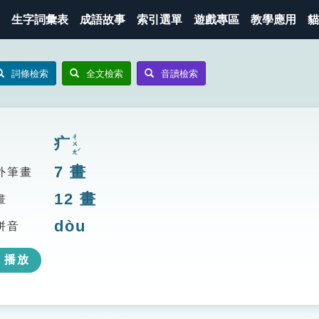
生字詞彙表
成語故事
索引選單
遊戲專區
教學應用
貓
詞條檢索
全文檢索
音讀檢索
ㄔㄨㄤˊ
疒
7
畫
外筆畫
12
畫
畫
dòu
拼音
播放