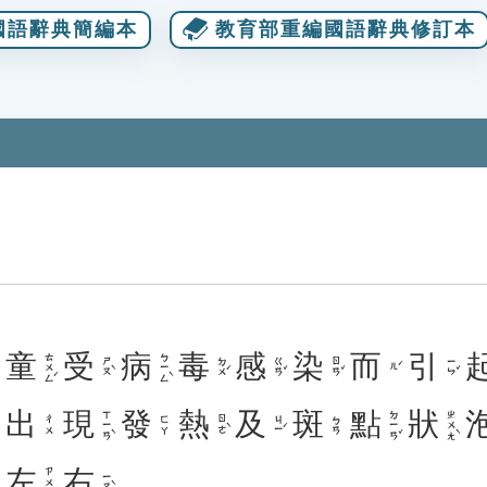
國語辭典簡編本
教育部重編國語辭典修訂本
童
受
病
毒
感
染
而
引
ㄊㄨㄥˊ
ㄅㄧㄥˋ
ㄕㄡˋ
ㄉㄨˊ
ㄍㄢˇ
ㄖㄢˇ
ㄧㄣˇ
ㄦˊ
，
出
現
發
熱
及
斑
點
狀
ㄒㄧㄢˋ
ㄉㄧㄢˇ
ㄓㄨㄤˋ
ㄖㄜˋ
ㄐㄧˊ
ㄔㄨ
ㄈㄚ
ㄅㄢ
左
右
。
ㄗㄨㄛˇ
ㄧㄡˋ