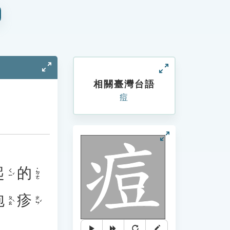
相關臺灣台語
痘
起
的
˙ㄉㄜ
ㄑㄧˇ
泡
疹
ㄆㄠˋ
ㄓㄣˇ