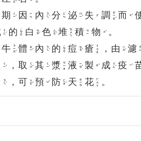
期
因
內
分
泌
失
調
而
ㄊㄧㄠˊ
ㄑㄧˊ
ㄋㄟˋ
ㄇㄧˋ
ㄧㄣ
ㄈㄣ
ㄦˊ
ㄕ
成
的
白
色
堆
積
物
。
ㄉㄨㄟ
˙ㄉㄜ
ㄔㄥˊ
ㄅㄞˊ
ㄙㄜˋ
ㄐㄧ
ㄨˋ
牛
體
內
的
痘
瘡
，
由
濾
ㄋㄧㄡˊ
ㄔㄨㄤ
˙ㄉㄜ
ㄊㄧˇ
ㄋㄟˋ
ㄉㄡˋ
ㄧㄡˊ
ㄌㄩ
起
，
取
其
漿
液
製
成
疫
ㄐㄧㄤ
ㄑㄧˇ
ㄑㄩˇ
ㄑㄧˊ
ㄧㄝˋ
ㄔㄥˊ
ㄓˋ
ㄧˋ
內
，
可
預
防
天
花
。
ㄊㄧㄢ
ㄏㄨㄚ
ㄋㄟˋ
ㄎㄜˇ
ㄈㄤˊ
ㄩˋ