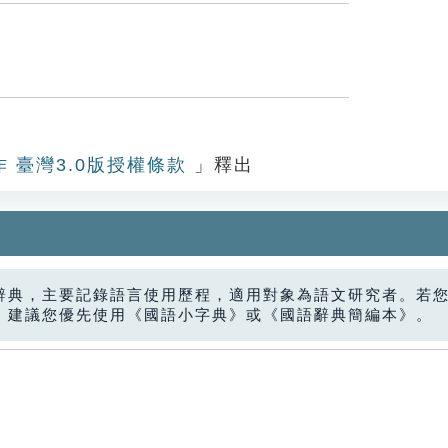
作 臺灣3.0版授權條款
」釋出
辭典，主要記錄語言使用歷程，適用對象為語文研究者。若
，建議您優先使用《國語小字典》或《國語辭典簡編本》。