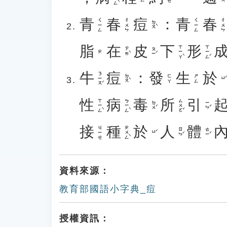
青
春
痘
：
青
春
ㄑㄧㄥ
ㄔㄨㄣ
ㄑㄧㄥ
ㄔㄨㄣ
ㄉㄡˋ
脂
在
皮
下
形
ㄒㄧㄚˋ
ㄒㄧㄥˊ
ㄗㄞˋ
ㄆㄧˊ
ㄓ
牛
痘
：
發
生
於
ㄋㄧㄡˊ
ㄉㄡˋ
ㄈㄚ
ㄕㄥ
ㄩˊ
性
病
毒
所
引
ㄒㄧㄥˋ
ㄅㄧㄥˋ
ㄙㄨㄛˇ
ㄉㄨˊ
ㄧㄣˇ
接
種
於
人
體
ㄓㄨㄥˋ
ㄐㄧㄝ
ㄖㄣˊ
ㄊㄧˇ
ㄩˊ
資料來源：
教育部國語小字典_痘
授權資訊：