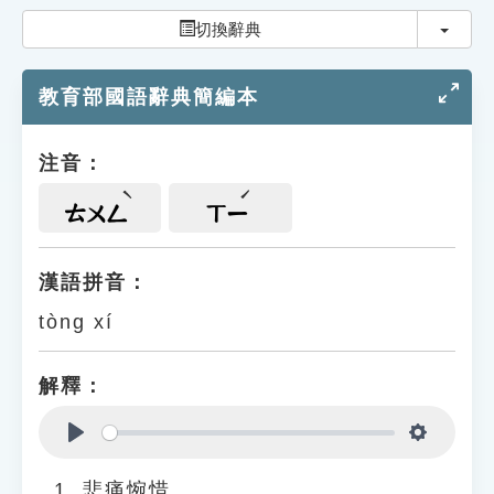
索引選單
切換
切換辭典
知識索引
教育部國語辭典簡編本
單字索引
生命大百科索引
注音：
遊戲專區
ㄊㄨㄥ
ㄒㄧ
教學應用
漢語拼音：
tòng xí
貓頭鷹博士
解釋：
Play
Settings
悲痛惋惜。