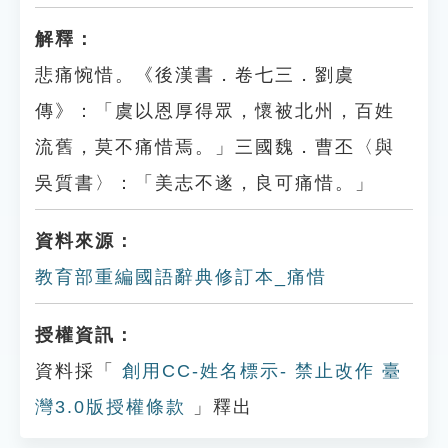
解釋：
悲痛惋惜。《後漢書．卷七三．劉虞
傳》：「虞以恩厚得眾，懷被北州，百姓
流舊，莫不痛惜焉。」三國魏．曹丕〈與
吳質書〉：「美志不遂，良可痛惜。」
資料來源：
教育部重編國語辭典修訂本_痛惜
授權資訊：
資料採「
創用CC-姓名標示- 禁止改作 臺
灣3.0版授權條款
」釋出