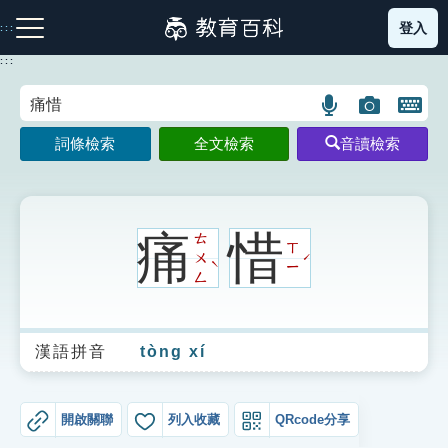
跳
登入
:::
到
主
:::
要
內
語
圖
開
容
注音索引圖示
筆畫索引圖示
部首索引表圖示
言
片
啟
詞條檢索
全文檢索
音讀檢索
搜
搜
鍵
尋
尋
盤
圖
圖
圖
示
示
示
痛
惜
ㄊ
ㄒ
ㄨ
ˊ
ˋ
ㄧ
ㄥ
網站導覽
漢語拼音
tòng xí
生字詞彙表
成語故事
開啟關聯
列入收藏
QRcode分享